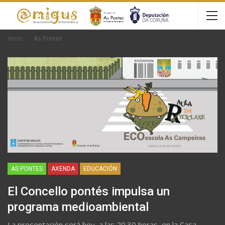
Inicio
As Pontes
AS PONTES
AXENDA
EDUCACIÓN
El Concello pontés impulsa un
programa medioambiental
La presentación será hoy, a las 20.30 horas, en la Casa