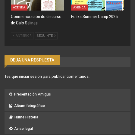
AXENDA
AXENDA
Conmemoración do discurso
Folixa Summer Camp 2025
de Galo Salinas
ANTERIOR
SEGUINTE
DEJA UNA RESPUESTA
Tes que
iniciar sesión
para publicar comentarios.
Presentación Amigus
Album fotográfico
Hume Historia
Aviso legal