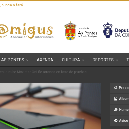
, nunca o fará
AS PONTES
AXENDA
CULTURA
DEPORTES
 en la nube Movistar OnLife arranca en fase de pruebas
Prese
Album
Hume 
Aviso 