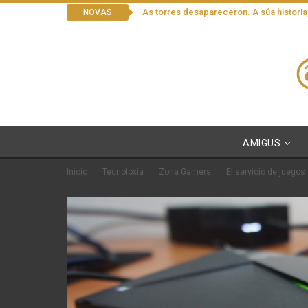
As torres desapareceron. A súa historia
NOVAS
AMIGUS
Inicio
Tecnoloxía
Zona Gamers
El servicio de juegos