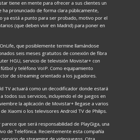
tar tiene en mente para ofrecer a sus clientes un
se ha pronunciado de forma clara públicamente,
o ya está a punto para ser probado, motivo por el
tarios (que deben vivir en Madrid) para poner en
 OnLife, que posiblemente termine llamándose
ionados seis meses gratuitos de conexión de fibra
uter HGU, servicio de televisión Movistar+ con
 y fútbol y teléfono VoIP. Como equipamiento
uctor de streaming orientado a los jugadores.
eld TV actuará como un decodificador donde estará
 a todos sus servicios, incluyendo el de juegos en
iembre la aplicación de Movistar+ llegase a varios
de Xiaomi o los televisores Android TV de Philips.
r parece que será responsabilidad de PlayGiga, una
ivo de Telefónica. Recientemente esta compañía
 servicio de streaming de videojuegos. Otra