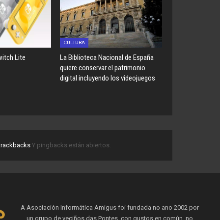
CULTURA
itch Lite
La Biblioteca Nacional de España
quiere conservar el patrimonio
digital incluyendo los videojuegos
trackbacks
Y pingbacks están abiertos.
A Asociación Informática Amigus foi fundada no ano 2002 por
un grupo de veciños das Pontes, con gustos en común, no