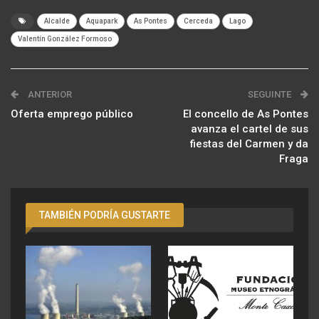
Alcalde
Aquapark
As Pontes
Cerceda
Lago
Valentín González Formoso
ANTERIOR
SEGUINTE
Oferta emprego público
El concello de As Pontes
avanza el cartel de sus
fiestas del Carmen y da
Fraga
TAMBIÉN PODRÍA GUSTARTE