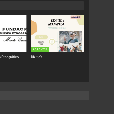
AS PONTES
 Etnográfico
Dixitic’s