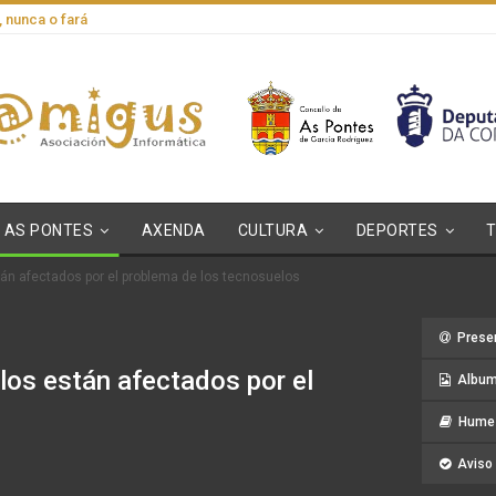
, nunca o fará
AS PONTES
AXENDA
CULTURA
DEPORTES
án afectados por el problema de los tecnosuelos
Prese
os están afectados por el
Album
Hume 
Aviso 