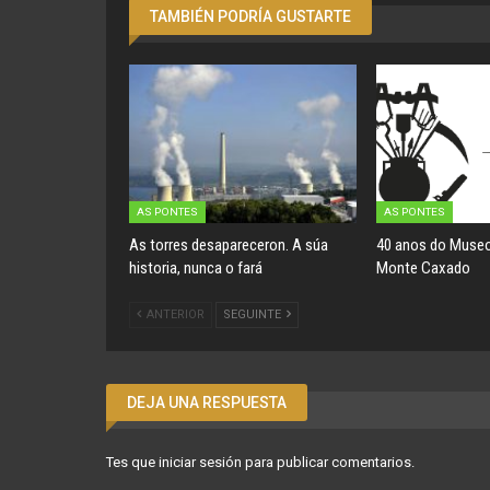
TAMBIÉN PODRÍA GUSTARTE
AS PONTES
AS PONTES
As torres desapareceron. A súa
40 anos do Museo
historia, nunca o fará
Monte Caxado
ANTERIOR
SEGUINTE
DEJA UNA RESPUESTA
Tes que
iniciar sesión
para publicar comentarios.