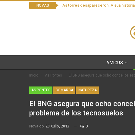
As torres desapareceron. A súa historia
NOVAS
AMIGUS
Inicio
As Pontes
El BNG asegura que ocho concellos est
AS PONTES
COMARCA
NATUREZA
El BNG asegura que ocho concell
problema de los tecnosuelos
Nova do
20 Xullo, 2013
0