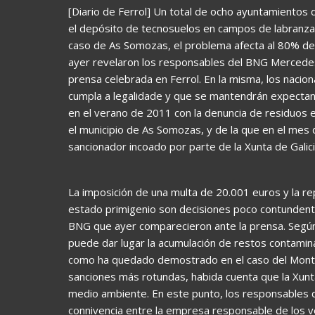
[Diario de Ferrol] Un total de ocho ayuntamientos d
el depósito de tecnosuelos en campos de labranza,
caso de As Somozas, el problema afecta al 80% de l
ayer revelaron los responsables del BNG Mercedes
prensa celebrada en Ferrol. En la misma, los nacion
cumpla a legalidade y que se mantendrán expectant
en el verano de 2011 con la denuncia de residuos e
el municipio de As Somozas, y de la que en el mes d
sancionador incoado por parte de la Xunta de Galici
La imposición de una multa de 20.001 euros y la re
estado primigenio son decisiones poco contundente
BNG que ayer comparecieron ante la prensa. Según 
puede dar lugar la acumulación de restos contamin
como ha quedado demostrado en el caso del Monte
sanciones más rotundas, habida cuenta que la Xunta
medio ambiente. En este punto, los responsables 
connivencia entre la empresa responsable de los ver