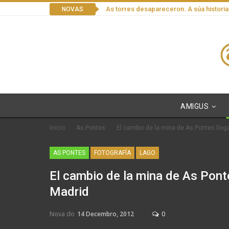
As torres desapareceron. A súa historia
NOVAS
AMIGUS
Inicio
As Pontes
El cambio de la mina de As Pontes llega
AS PONTES
FOTOGRAFÍA
LAGO
El cambio de la mina de As Ponte
Madrid
Nova do
14 Decembro, 2012
0