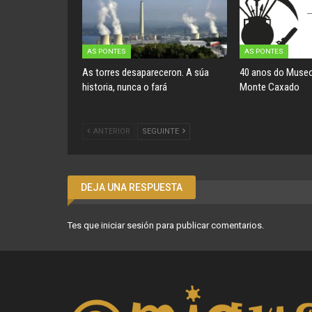
AS PONTES
AS PONTES
As torres desapareceron. A súa
40 anos do Museo
historia, nunca o fará
Monte Caxado
ANTERIOR
SEGUINTE
DEJA UNA RESPUESTA
Tes que
iniciar sesión
para publicar comentarios.