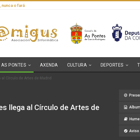
, nunca o fará
AS PONTES
AXENDA
CULTURA
DEPORTES
 al Círculo de Artes de Madrid
Prese
s llega al Círculo de Artes de
Album
Hume 
Aviso 