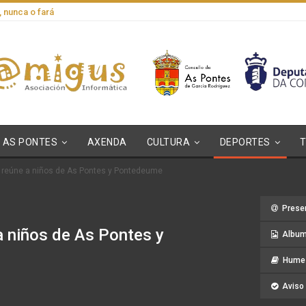
, nunca o fará
AS PONTES
AXENDA
CULTURA
DEPORTES
 reúne a niños de As Pontes y Pontedeume
Prese
a niños de As Pontes y
Album
Hume 
Aviso 