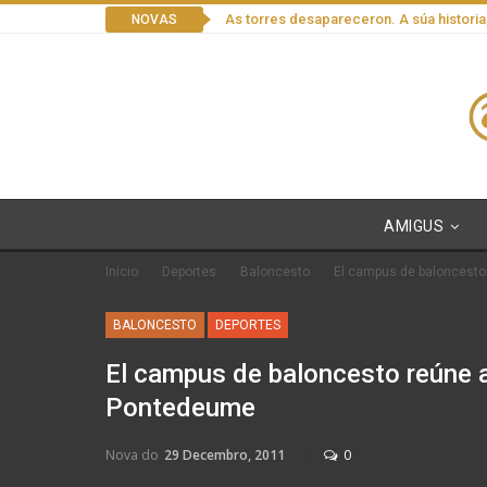
As torres desapareceron. A súa historia
NOVAS
AMIGUS
Inicio
Deportes
Baloncesto
El campus de baloncesto
BALONCESTO
DEPORTES
El campus de baloncesto reúne 
Pontedeume
Nova do
29 Decembro, 2011
0