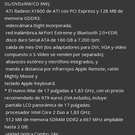
DL/DVD±RW/CD RW);
 ATI Radeon X1600 de ATI con PCI Express y 128 MB de
memoria GDDR3;
 videocámara iSight incorporada;
 red inalámbrica AirPort Extreme y Bluetooth 2.0+EDR;
 disco duro Serial ATA de 160 GB a 7.200 rpm;
 salida de mini-DVI (los adaptadores para DVI, VGA y vídeo
compuesto o S-Vídeo se venden por separado);
 altavoces estéreo y micrófono integrados, y
 mando a distancia por infrarrojos Apple Remote, ratón
Mighty Mouse y
teclado Apple Keyboard.
* El nuevo iMac de 17 pulgadas a 1,83 GHz, con un precio
recomendado de 979 euros (IVA incluido), incluye:
 pantalla LCD panorámica de 17 pulgadas;
 procesador Intel Core 2 Duo a 1,83 GHz;
 512 MB de memoria SDRAM DDR2 a 667 MHz ampliable
hasta 2 GB;
 unidad óptica Combo 24x;