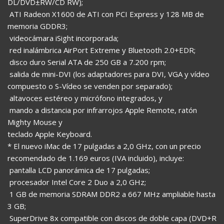
DL/DVD±RW/CD RW);
 ATI Radeon X1600 de ATI con PCI Express y 128 MB de
memoria GDDR3;
 videocámara iSight incorporada;
 red inalámbrica AirPort Extreme y Bluetooth 2.0+EDR;
 disco duro Serial ATA de 250 GB a 7.200 rpm;
 salida de mini-DVI (los adaptadores para DVI, VGA y vídeo
compuesto o S-Vídeo se venden por separado);
 altavoces estéreo y micrófono integrados, y
 mando a distancia por infrarrojos Apple Remote, ratón
Mighty Mouse y
teclado Apple Keyboard.
* El nuevo iMac de 17 pulgadas a 2,0 GHz, con un precio
recomendado de 1.169 euros (IVA incluido), incluye:
 pantalla LCD panorámica de 17 pulgadas;
 procesador Intel Core 2 Duo a 2,0 GHz;
 1 GB de memoria SDRAM DDR2 a 667 MHz ampliable hasta
3 GB;
 SuperDrive 8x compatible con discos de doble capa (DVD+R