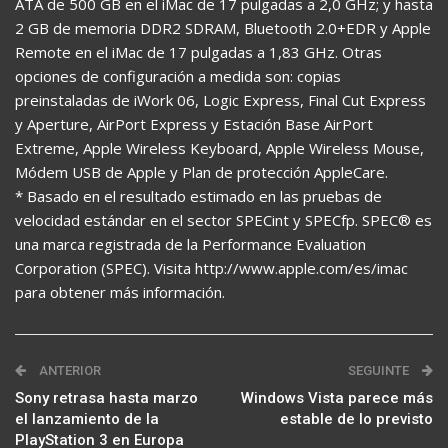
ATA de 500 GB en el iMac de 17 pulgadas a 2,0 GHz; y hasta
2 GB de memoria DDR2 SDRAM, Bluetooth 2.0+EDR y Apple
Remote en el iMac de 17 pulgadas a 1,83 GHz. Otras
opciones de configuración a medida son: copias
preinstaladas de iWork 06, Logic Express, Final Cut Express
y Aperture, AirPort Express y Estación Base AirPort
Extreme, Apple Wireless Keyboard, Apple Wireless Mouse,
Módem USB de Apple y Plan de protección AppleCare.
* Basado en el resultado estimado en las pruebas de
velocidad estándar en el sector SPECint y SPECfp. SPEC® es
una marca registrada de la Performance Evaluation
Corporation (SPEC). Visita http://www.apple.com/es/imac
para obtener más información.
ANTERIOR
SEGUINTE
Sony retrasa hasta marzo
Windows Vista parece más
el lanzamiento de la
estable de lo previsto
PlayStation 3 en Europa