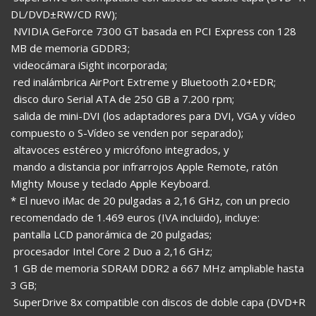
DL/DVD±RW/CD RW);
 NVIDIA GeForce 7300 GT basada en PCI Express con 128
MB de memoria GDDR3;
 videocámara iSight incorporada;
 red inalámbrica AirPort Extreme y Bluetooth 2.0+EDR;
 disco duro Serial ATA de 250 GB a 7.200 rpm;
 salida de mini-DVI (los adaptadores para DVI, VGA y vídeo
compuesto o S-Vídeo se venden por separado);
 altavoces estéreo y micrófono integrados, y
 mando a distancia por infrarrojos Apple Remote, ratón
Mighty Mouse y teclado Apple Keyboard.
* El nuevo iMac de 20 pulgadas a 2,16 GHz, con un precio
recomendado de 1.469 euros (IVA incluido), incluye:
 pantalla LCD panorámica de 20 pulgadas;
 procesador Intel Core 2 Duo a 2,16 GHz;
 1 GB de memoria SDRAM DDR2 a 667 MHz ampliable hasta
3 GB;
 SuperDrive 8x compatible con discos de doble capa (DVD+R