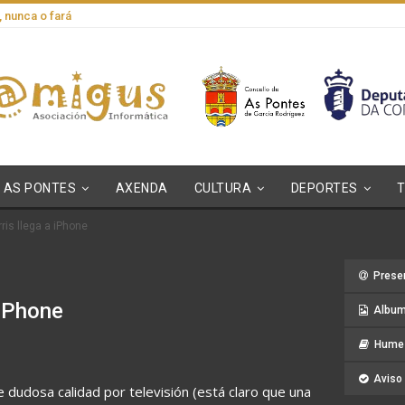
, nunca o fará
AS PONTES
AXENDA
CULTURA
DEPORTES
ris llega a iPhone
Prese
 iPhone
Album
Hume 
Aviso 
 dudosa calidad por televisión (está claro que una