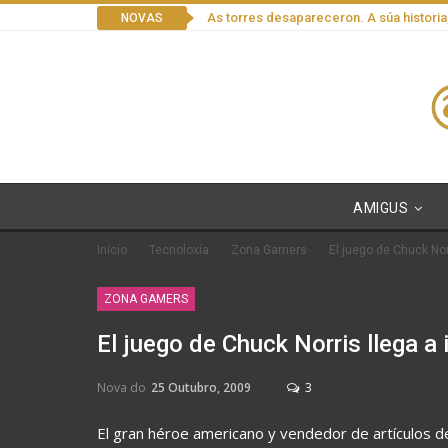
As torres desapareceron. A súa historia
NOVAS
AMIGUS
Inicio
Tecnoloxía
Zona Gamers
El juego de Chuck Nor
ZONA GAMERS
El juego de Chuck Norris llega a
Nova do
25 Outubro, 2009
3
El gran héroe americano y vendedor de artículos de