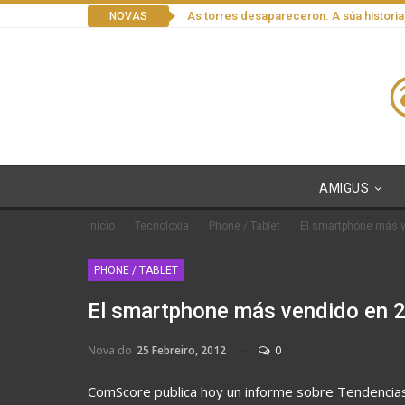
As torres desapareceron. A súa historia
NOVAS
AMIGUS
Inicio
Tecnoloxía
Phone / Tablet
El smartphone más v
PHONE / TABLET
El smartphone más vendido en 2
Nova do
25 Febreiro, 2012
0
ComScore publica hoy un informe sobre Tendencia