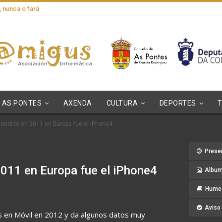
, nunca o fará
AS PONTES
AXENDA
CULTURA
DEPORTES
endido en 2011 en Europa fue el iPhone4
Prese
011 en Europa fue el iPhone4
Album
Hume 
Aviso 
s en Móvil en 2012 y da algunos datos muy