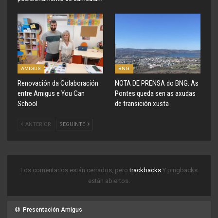
AMIGUS
BNG
Renovación da Colaboración
NOTA DE PRENSA do BNG: As
entre Amigus e You Can
Pontes queda sen as axudas
School
de transición xusta
ANTERIOR
SEGUINTE
Los comentarios están cerrados, pero
trackbacks
Y pingbacks
están abiertos.
Presentación Amigus