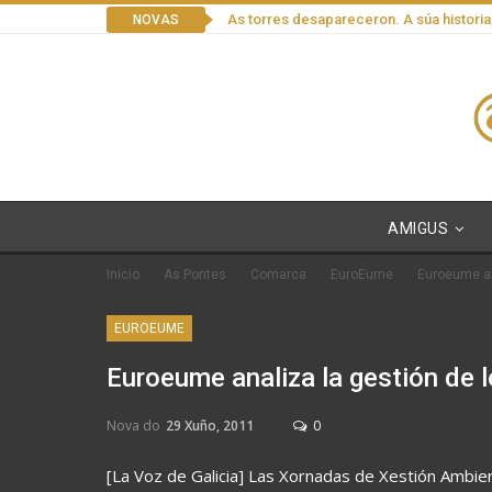
As torres desapareceron. A súa historia
NOVAS
AMIGUS
Inicio
As Pontes
Comarca
EuroEume
Euroeume an
EUROEUME
Euroeume analiza la gestión de 
Nova do
29 Xuño, 2011
0
[La Voz de Galicia] Las Xornadas de Xestión Amb