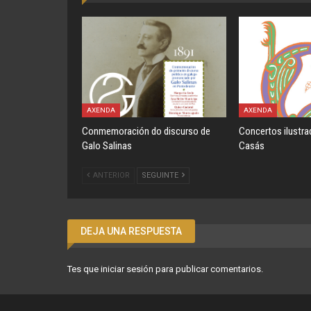
AXENDA
AXENDA
Conmemoración do discurso de
Concertos ilustra
Galo Salinas
Casás
ANTERIOR
SEGUINTE
DEJA UNA RESPUESTA
Tes que
iniciar sesión
para publicar comentarios.