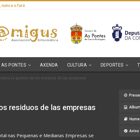
, nunca o fará
AS PONTES
AXENDA
CULTURA
DEPORTES
aliza la gestión de los residuos de las empresas
Prese
los residuos de las empresas
Album
Hume 
Aviso 
iental nas Pequenas e Medianas Empresas se