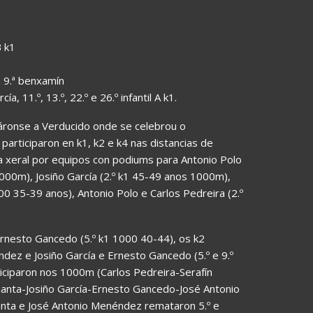
B k1
e 9.ª benxamín
a, 11.º, 13.º, 22.º e 26.º infantil A k1.
áronse a Verducido onde se celebrou o
articiparon en k1, k2 e k4 nas distancias de
 xeral por equipos con podiums para Antonio Polo
000m), Josiño García (2.º k1 45-49 anos 1000m),
00 35-39 anos), Antonio Polo e Carlos Pedreira (2.º
rnesto Gancedo (5.º k1 1000 40-44), os k2
ez e Josiño García e Ernesto Gancedo (5.º e 9.º
ciparon nos 1000m (Carlos Pedreira-Serafín
santa-Josiño García-Ernesto Gancedo-José Antonio
nta e José Antonio Menéndez remataron 5.º e