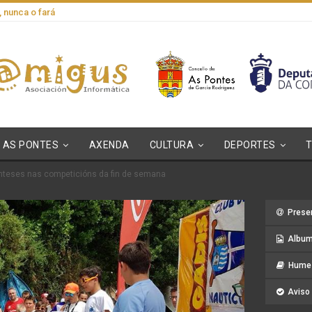
, nunca o fará
AS PONTES
AXENDA
CULTURA
DEPORTES
onteses nas competicións da fin de semana
Prese
Album
Hume 
Aviso 