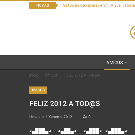
As torres desapareceron. A súa historia
NOVAS
AMIGUS
Inicio
Amigus
FELIZ 2012 A TOD@S
AMIGUS
FELIZ 2012 A TOD@S
Nova do
1 Xaneiro, 2012
0
◕▄███▄◕──◕▄██▄◕──◕▄███◕─◕▄███▄◕