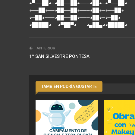
◕▀──██◕─◕██──██◕───◕██◕─◕▀──██◕
◕──██◕──◕██──██◕───◕██◕─◕──██◕
◕─██◕───◕██──██◕───◕██◕─◕─██◕
◕█████◕──◕▀██▀◕───◕▄██▄◕◕█████◕
ANTERIOR
1º SAN SILVESTRE PONTESA
TAMBIÉN PODRÍA GUSTARTE