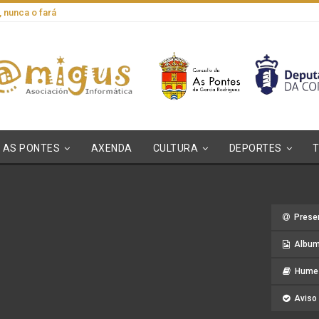
, nunca o fará
AS PONTES
AXENDA
CULTURA
DEPORTES
Prese
Album
Hume 
Aviso 