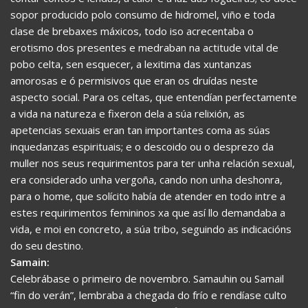
sopor producido polo consumo de hidromel, viño e toda
clase de brebaxes máxicos, todo iso acrecentaba o
erotismo dos presentes e medraban na actitude vital de
pobo celta, sen esquecer, a lexitima das xuntanzas
amorosas e ó permisivos que eran os druídas neste
aspecto social. Para os celtas, que entendían perfectamente
a vida na natureza e fixeron dela a súa relixión, as
apetencias sexuais eran tan importantes coma as súas
inquedanzas espirituais; e o descoido ou o desprezo da
muller nos seus requirimentos para ter unha relación sexual,
era considerado unha vergoña, cando non unha deshonra,
para o home, que solícito había de atender en todo intre a
estes requirimentos femininos xa que así llo demandaba a
vida, e moi en concreto, a súa tribo, seguindo as indicacións
do seu destino.
Samain:
Celebrábase o primeiro de novembro. Samauhin ou Samail
“fin do verán”, lembraba a chegada do frío e rendíase culto