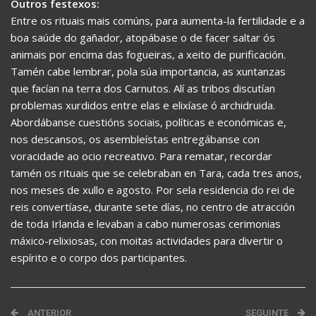
Outros festexos:
Entre os rituais mais comúns, para aumenta-la fertilidade e a
boa saúde do gañador, atopábase o de facer saltar ós
animais por encima das fogueiras, a xeito de purificación.
Tamén cabe lembrar, pola súa importancia, as xuntanzas
que facían na terra dos Carnutos. Alí as tribos discutían
problemas xurdidos entre elas e elixíase ó archidruida.
Abordábanse cuestións sociais, políticas e económicas e,
nos descansos, os asembleístas entregábanse con
voracidade ao ocio recreativo. Para rematar, recordar
tamén os rituais que se celebraban en Tara, cada tres anos,
nos meses de xullo e agosto. Por sela residencia do rei de
reis convertíase, durante sete días, no centro de atracción
de toda Irlanda e levaban a cabo numerosas cerimonias
máxico-relixiosas, con moitas actividades para divertir o
espírito e o corpo dos participantes.
ANTERIOR
SEGUINTE