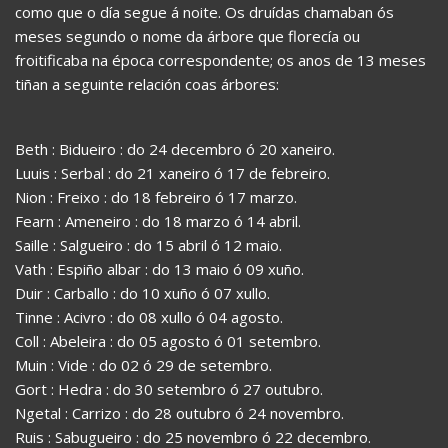
como que o día segue á noite. Os druídas chamaban ós
meses segundo o nome da árbore que florecía ou
froitificaba na época correspondente; os anos de 13 meses
tiñan a seguinte relación coas árbores:
Beth : Bidueiro : do 24 decembro ó 20 xaneiro.
Luuis : Serbal : do 21 xaneiro ó 17 de febreiro.
Nion : Freixo : do 18 febreiro ó 17 marzo.
Fearn : Ameneiro : do 18 marzo ó 14 abril.
Saille : Salgueiro : do 15 abril ó 12 maio.
Vath : Espiño albar : do 13 maio ó 09 xuño.
Duir : Carballo : do 10 xuño ó 07 xullo.
Tinne : Acivro : do 08 xullo ó 04 agosto.
Coll : Abeleira : do 05 agosto ó 01 setembro.
Muin : Vide : do 02 ó 29 de setembro.
Gort : Hedra : do 30 setembro ó 27 outubro.
Ngetal : Carrizo : do 28 outubro ó 24 novembro.
Ruis : Sabugueiro : do 25 novembro ó 22 decembro.