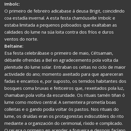
Imbolc:
O primeiro de febreiro adicabase á deusa Brigit, coincidindo
coa estadía invernal. A esta festa chamóuselle Imbolc e
estaba limitada a pequenos poboados que exaltaban as
calidades do lume na súa loita contra dos fríos e duros
ventos do norte.
Beltaine:
Esa festa celebrábase o primeiro de maio, Cétsamain,
débanlle ofrendas a Bel en agradecemento pola volta da
plenitude do lume solar. Entraban os celtas no ciclo de maior
actividade do ano; momento axeitado para que apareceran
fadas e encantos e, por suposto, os temidos habitantes dos
bosques coma bruxas e feiticeiros que, rexeitados pola luz,
chamaban pola volta da escuridade. Os rituais tamén tiñan ó
lume como motivo central. A sementeira prometía boas
colleitas e o gando podía voltar ós pastos. Nos rituais do
lume, os druídas eran os protagonistas indiscutibles do rito
mediante a organización do cerimonial, ríxido e complicado.
O rei era o primeiro en acender a fogueira e despois facíano