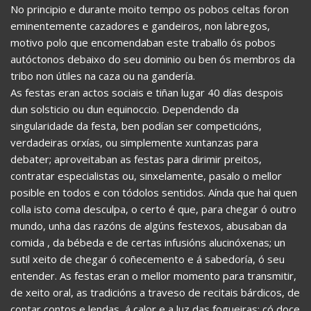
No principio e durante moito tempo os pobos celtas foron
eminentemente cazadores e gandeiros, non labregos,
motivo polo que encomendaban este traballo ós pobos
autóctonos debaixo do seu dominio ou ben ós membros da
tribo non útiles na caza ou na gandería.
As festas eran actos sociais e tiñan lugar 40 días despois
dun solsticio ou dun equinoccio. Dependendo da
singularidade da festa, ben podían ser competicións,
verdadeiras orxías, ou simplemente xuntanzas para
debater; aproveitaban as festas para dirimir preitos,
contratar especialistas ou, sinxelamente, pasalo o mellor
posible en todos e con tódolos sentidos. Aínda que hai quen
colla isto coma desculpa, o certo é que, para chegar ó outro
mundo, unha das razóns de algúns festexos, abusaban da
comida , da bébeda e de certas infusións alucinóxenas; un
sutil xeito de chegar ó coñecemento e á sabedoría, ó seu
entender. As festas eran o mellor momento para transmitir,
de xeito oral, as tradicións a traveso de recitais bárdicos, de
contar contos e lendas, á calor e a luz das fogueiras; có doce