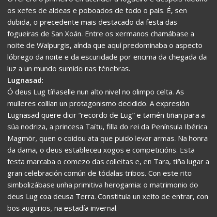
os xefes de aldeas e poboados de todo o país. É, sen
dubida, o precedente mais destacado da festa das
fogueiras de San Xoán. Entre os xermanos chamábase a
noite de Walpurgis, aínda que aquí predominaba o aspecto
lóbrego da noite e da escuridade por encima da chegada da
luz a un mundo sumido nas ténebras.
Lugnasad:
Ó deus Lug tíñaselle nun alto nivel no olimpo celta. As
mulleres collían un protagonismo decidido. A expresión
Lugnasad quere dicir “recordo de Lug” e tamén tiñan para a
súa nodriza, a princesa Taïtu, filla do rei da Península Ibérica
Magmör, quen o coidou ata que puido levar armas. Na honra
da dama, o deus estableceu xogos e competicións. Esta
festa marcaba o comezo das colleitas e, en Tara, tiña lugar a
gran celebración común de tódalas tribos. Con este rito
simbolizábase unha primitiva herogamia: o matrimonio do
deus Lug coa deusa Terra. Constituía un xeito de entrar, con
bos augurios, na estadía invernal.