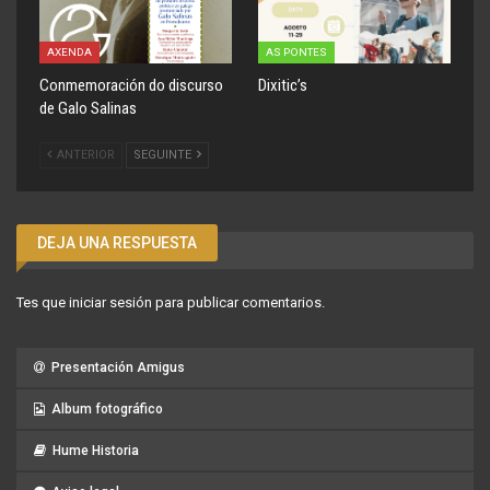
AXENDA
AS PONTES
Conmemoración do discurso
Dixitic’s
de Galo Salinas
ANTERIOR
SEGUINTE
DEJA UNA RESPUESTA
Tes que
iniciar sesión
para publicar comentarios.
Presentación Amigus
Album fotográfico
Hume Historia