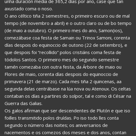
unha duración media de 365,2 días por ano, case que tan
axustado coma o noso.
O ano céltico tiña 2 semestres, o primeiro escuro ou de mal
tempo (de novembro a abril) e o outro claro ou de bo tempo
(de maio a outubro). O primeiro mes do ano, Samon(ios),
comezábase coa festa de Samain ou Trinox Samoni, corenta
días despois do equinoccio de outono (22 de setembro), e
que despois foi “recollido” polos cristiáns coma festa de
tódolos Santos. O primeiro mes do segundo semestre
tamén comezaba con outra festa, da Árbore de maio ou
Flores de maio, corenta días despois do equinoccio de
primavera (21 de marzo). Cada mes tiña 2 quincenas, aa
segunda delas centrábase na lúa nova ou Atenoux. Os celtas
contaban os días a partires do solpor, tal e como di César na
Guerra das Galias.
Os galos afirman que ser descendentes de Plutón e que iso
foilles transmitido polos druídas. Po iso todo lles conta
segundo o número das noites; os aniversarios de
nacementos e os comezos dos meses e dos anos, contan