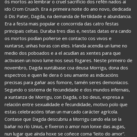
ós mortos ao lembrar o cruel sacrificio dos refén nados ai
ido Crom Cruach. Era a primeira noite do ano novo, dedicada
ó Dis Pater, Dagda, na demanda de fertilidade e abundancia.
Era a festa mais popular e concorrida das catro festas
principais celtas. Duraba tres días e, nestas datas era cando
os mortos podían poñerse en contacto cos vivos e
xuntarse, unhas horas con eles. Irlanda acendía un lume no
medio dos poboados e a el acudían as xentes para que
activasen un novo lume nos seus fogares. Neste primeiro de
novembro, Dagda xuntábase coa deusa Morrigu, dona dos
espectros e quen lle dera ó seu amante as indicacións
precisas para gañar aos fomore, tamén seres demoníacos.
Segundo o sistema de fecundidade e dos mundos infernais,
a xuntanza de Morrigu, con Dagda, o bo deus, expresa a
relación entre sexualidade e fecundidade, motivo polo que
estas celebracións tiñan un marcado carácter agrícola.
Contase que Dagda descubriu a Morrigu cando ela se ía
bañar no río Unius, e fixeron o amor non lonxe das augas,
nun lugar que aínda hoxe se coñece coma “leito do amor”.