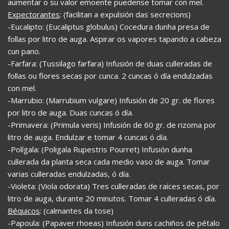
aumentar o su valor emoente puedense tomar con mel.
Expectorantes
: (facilitan a expulsión das secrecions)
-Eucalipto: (Eucaliptus globulus) Cocedura dunha presa de
follas por litro de auga. Aspirar os vapores tapando a cabeza
cun pano.
-Farfara: (Tussilago farfara) Infusión de duas culleradas de
follas ou flores secas por cunca. 2 cuncas ó día endulzadas
con mel.
-Marrubio: (Marrubium vulgare) Infusión de 20 gr. de flores
por litro de auga. Duas cuncas ó día.
-Primavera: (Primula veris) Infusión de 60 gr. de rizoma por
litro de auga. Endulzar e tomar 4 cuncas ó día.
-Polígala: (Poligala Rupestris Pourret) Infusión dunha
cullerada da planta seca cada medio vaso de auga. Tomar
varias culleradas endulzadas, ó día.
-Violeta: (Viola odorata) Tres culleradas de raíces secas, por
litro de auga, durante 20 minutos. Tomar 4 culleradas ó día.
Béquicos
: (calmantes da tose)
-Papoula: (Papaver rhoeas) Infusión duns cachiños de pétalo