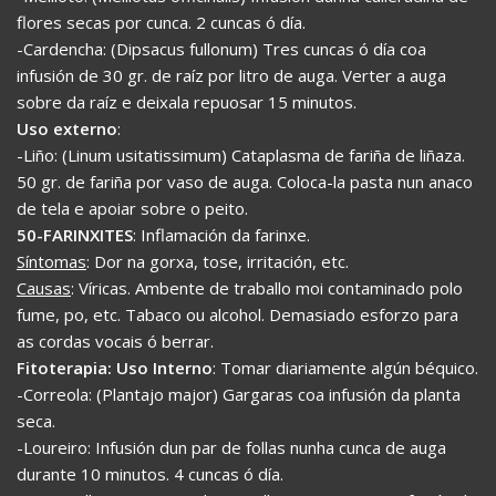
flores secas por cunca. 2 cuncas ó día.
-Cardencha: (Dipsacus fullonum) Tres cuncas ó día coa
infusión de 30 gr. de raíz por litro de auga. Verter a auga
sobre da raíz e deixala repuosar 15 minutos.
Uso externo
:
-Liño: (Linum usitatissimum) Cataplasma de fariña de liñaza.
50 gr. de fariña por vaso de auga. Coloca-la pasta nun anaco
de tela e apoiar sobre o peito.
50-FARINXITES
: Inflamación da farinxe.
Síntomas
: Dor na gorxa, tose, irritación, etc.
Causas
: Víricas. Ambente de traballo moi contaminado polo
fume, po, etc. Tabaco ou alcohol. Demasiado esforzo para
as cordas vocais ó berrar.
Fitoterapia: Uso Interno
: Tomar diariamente algún béquico.
-Correola: (Plantajo major) Gargaras coa infusión da planta
seca.
-Loureiro: Infusión dun par de follas nunha cunca de auga
durante 10 minutos. 4 cuncas ó día.