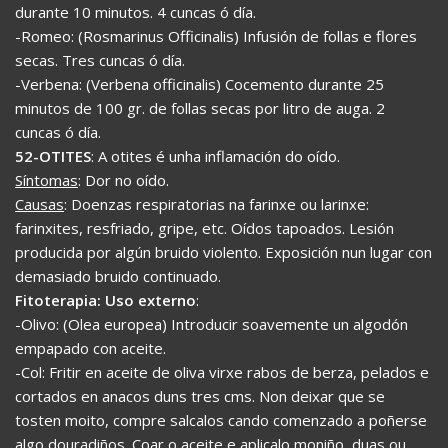
durante 10 minutos. 4 cuncas ó día.
-Romeo: (Rosmarinus Officinalis) Infusión de follas e flores
secas. Tres cuncas ó día.
-Verbena: (Verbena officinalis) Cocemento durante 25
minutos de 100 gr. de follas secas por litro de auga. 2
cuncas ó día.
52-OTITES
: A otites é unha inflamación do oído.
Síntomas
: Dor no oído.
Causas
: Doenzas respiratorias na farinxe ou larinxe:
farinxites, resfriado, gripe, etc. Oídos tapoados. Lesión
producida por algún bruido violento. Exposición nun lugar con
demasiado bruido continuado.
Fitoterapia: Uso externo
:
-Olivo: (Olea europea) Introducir soavemente un algodón
empapado con aceite.
-Col: Fritir en aceite de oliva virxe rabos de berza, pelados e
cortados en anacos duns tres cms. Non deixar que se
tosten moito, compre salcalos cando comenzado a poñerse
algo douradiños. Coar o aceite e aplicalo moniño, duas ou