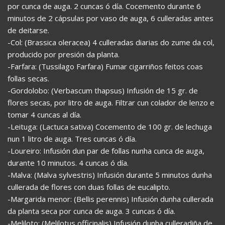
por cunca de auga. 2 cuncas ó día. Cocemento durante 6
minutos de 2 cápsulas por vaso de auga, 6 culleradas antes
de deitarse.
-Col: (Brassica oleracea) 4 culleradas diarias do zume da col,
producido por presión da planta.
-Farfara: (Tussilago Farfara) Fumar cigarriños feitos coas
follas secas.
-Gordolobo: (Verbascum thapsus) Infusión de 15 gr. de
flores secas, por litro de auga. Filtrar cun colador de lenzo e
tomar 4 cuncas al día.
-Leituga: (Lactuca sativa) Cocemento de 100 gr. de lechuga
nun 1 litro de auga. Tres cuncas ó día.
-Loureiro: Infusión dun par de follas nunha cunca de auga,
durante 10 minutos. 4 cuncas ó día.
-Malva: (Malva sylvestris) Infusión durante 5 minutos dunha
cullerada de flores con duas follas de eucalipto.
-Margarida menor: (Bellis perennis) Infusión dunha cullerada
da planta seca por cunca de auga. 3 cuncas ó día.
-Meliloto: (Melilotus officinalis) Infusión dunha culleradiña de