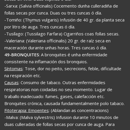
-Sarxa: (Salvia officinalis) Cocemento dunha culleradiña de
follas secas por cunca. Duas ou tres cuncas ó día.
-Tomiño: (Thymus vulgaris) Infusión de 40 gr. da planta seca
por litro de auga. Tres cuncas ó día.
-Tusílago: (Tussilago Farfara) Cigarriños coas follas secas.
-Valeriana: (Valeriana officinalis) 20 gr. de raíz seca en
maceración durante unhas horas. Tres cuncas ó día.
49-BRONQUITES
: A bronquites é unha enfermidade
consistente na inflamación dos bronquios.
Síntomas
: Tose, dor no peito, secrecions, feble, dificultade
na respiración etc.
Causas
: Consumo de tabaco. Outras enfermidades
respiratorias non coidadas no seu momento. Lugar de
traballo inadecuado: fumes, gases, calefacción etc.
Bronquites crónica, causada fundamentalmente polo tabaco.
Fitoterapia: Emoentes
: (Ablandan as concentracions)
-Malva: (Malva sylvestris) Infusion durante 10 minutos de
duas culleradas de follas secas por cunca de auga. Para