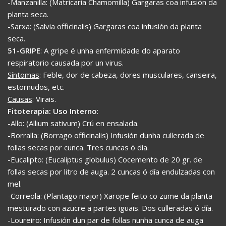
-Manzanilla: (Matricaria Chamomilla) Gargaras coa infusión da
planta seca.
-Sarxa: (Salvia officinalis) Gargaras coa infusión da planta
seca.
51-GRIPE
: A gripe é unha enfermidade do aparato
respiratorio causada por un virus.
Síntomas
: Feble, dor de cabeza, dores musculares, canseira,
estornudos, etc.
Causas
: Virais.
Fitoterapia: Uso Interno
:
-Allo: (Allium sativum) Crú en ensalada.
-Borralla: (Borrago officinalis) Infusión dunha cullerada de
follas secas por cunca. Tres cuncas ó día.
-Eucalipto: (Eucaliptus globulus) Cocemento de 20 gr. de
follas secas por litro de auga. 2 cuncas ó día endulzadas con
mel.
-Correola: (Plantago major) Xarope feito co zume da planta
mesturado con azucre a partes iguais. Dos culleradas ó día.
-Loureiro: Infusión dun par de follas nunha cunca de auga