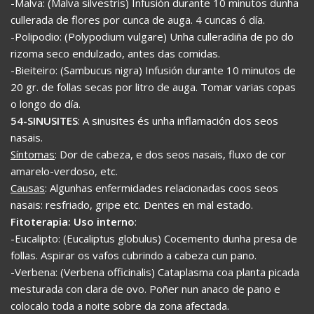
-Malva: (Malva silvestris) Infusión durante 10 minutos dunha
cullerada de flores por cunca de auga. 4 cuncas ó día.
-Polipodio: (Polypodium vulgare) Unha culleradiña de po do
rizoma seco endulzado, antes das comidas.
-Bieiteiro: (Sambucus nigra) Infusión durante 10 minutos de
20 gr. de follas secas por litro de auga. Tomar varias copas
o longo do día.
54-SINUSITES
: A sinusites és unha inflamación dos seos
nasais.
Síntomas
: Dor de cabeza, e dos seos nasais, fluxo de cor
amarelo-verdoso, etc.
Causas
: Algunhas enfermidades relacionadas coos seos
nasais: resfriado, gripe etc. Dentes en mal estado.
Fitoterapia: Uso interno
:
-Eucalipto: (Eucaliptus globulus) Cocemento dunha presa de
follas. Aspirar os vafos cubrindo a cabeza cun pano.
-Verbena: (Verbena officinalis) Cataplasma coa planta picada
mesturada con clara de ovo. Poñer nun anaco de pano e
colocalo toda a noite sobre da zona afectada.