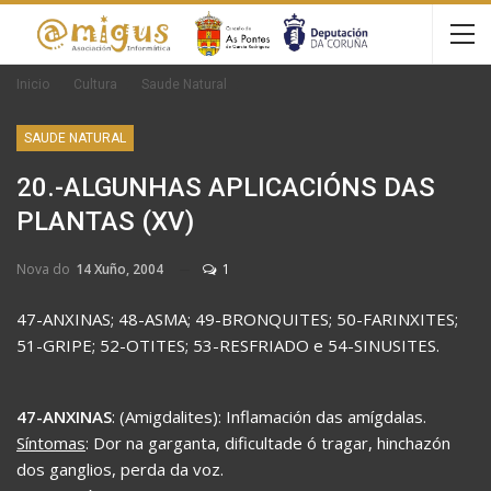
Inicio
Cultura
Saude Natural
SAUDE NATURAL
20.-ALGUNHAS APLICACIÓNS DAS
PLANTAS (XV)
Nova do
14 Xuño, 2004
1
47-ANXINAS; 48-ASMA; 49-BRONQUITES; 50-FARINXITES;
51-GRIPE; 52-OTITES; 53-RESFRIADO e 54-SINUSITES.
47-ANXINAS
: (Amigdalites): Inflamación das amígdalas.
Síntomas
: Dor na garganta, dificultade ó tragar, hinchazón
dos ganglios, perda da voz.