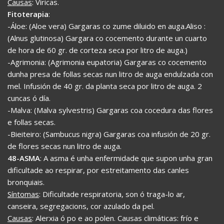
Causas
: Víricas.
Fitoterapia
:
-Áloe: (Aloe vera) Gargaras co zume diluido en auga.Aliso :
(Alnus glutinosa) Gargara co cocemento durante un cuarto
de hora de 60 gr. de corteza seca por litro de auga.)
-Agrimonia: (Agrimonia eupatoria) Gargaras co cocemento
dunha presa de follas secas nun litro de auga endulzada con
mel. Infusión de 40 gr. da planta seca por litro de auga. 2
cuncas ó día.
-Malva: (Malva sylvestris) Gargaras coa cocedura das flores
e follas secas.
-Bieiteiro: (Sambucus nigra) Gargaras coa infusión de 20 gr.
de flores secas nun litro de auga.
48-ASMA
: A asma é unha enfermidade que supon unha gran
dificultade ao respirar, por estreitamento das canles
bronquiais.
Síntomas
: Dificultade respiratoria, son ó traga-lo ar,
canseira, segregacions, cor azulado da pel.
Causas
: Alerxia ó po e ao polen. Causas climáticas: frío e