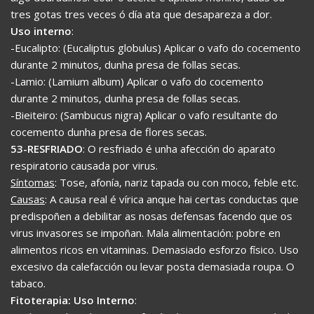
tres gotas tres veces ó día ata que desapareza a dor.
Uso interno
:
-Eucalipto: (Eucaliptus globulus) Aplicar o vafo do cocemento
durante 2 minutos, dunha presa de follas secas.
-Lamio: (Lamium album) Aplicar o vafo do cocemento
durante 2 minutos, dunha presa de follas secas.
-Bieiteiro: (Sambucus nigra) Aplicar o vafo resultante do
cocemento dunha presa de flores secas.
53-RESFRIADO
: O resfriado é unha afección do aparato
respiratorio causada por virus.
Síntomas
: Tose, afonía, nariz tapada ou con moco, feble etc.
Causas
: A causa real é vírica anque hai certas conductas que
predispoñen a debilitar as nosas defensas facendo que os
virus invasores se impoñan. Mala alimentación: pobre en
alimentos ricos en vitaminas. Demasiado esforzo físico. Uso
excesivo da calefacción ou levar posta demasiada roupa. O
tabaco.
Fitoterapia: Uso Interno
: