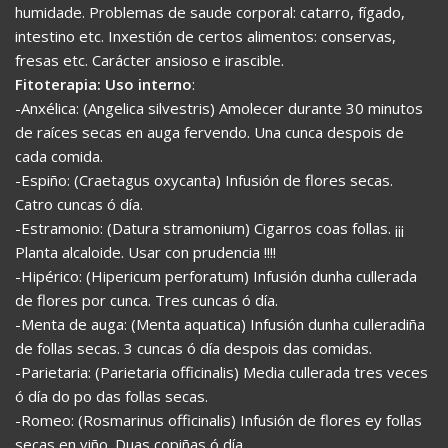
humidade. Problemas de saude corporal: catarro, fígado,
intestino etc. Inxestión de certos alimentos: conservas,
fresas etc. Carácter ansioso e irascible.
Fitoterapia: Uso interno
:
-Anxélica: (Angelica silvestris) Amolecer durante 30 minutos
de raíces secas en auga fervendo. Una cunca despois de
cada comida.
-Espiño: (Craetagus oxycanta) Infusión de flores secas.
Catro cuncas ó día.
-Estramonio: (Datura stramonium) Cigarros coas follas. ¡¡¡
Planta alcaloide. Usar con prudencia !!!!
-Hipérico: (Hipericum perforatum) Infusión dunha cullerada
de flores por cunca. Tres cuncas ó día.
-Menta de auga: (Menta aquatica) Infusión dunha culleradiña
de follas secas. 3 cuncas ó día despois das comidas.
-Parietaria: (Parietaria officinalis) Media cullerada tres veces
ó día do po das follas secas.
-Romeo: (Rosmarinus officinalis) Infusión de flores ey follas
secas en viño. Duas copiñas ó día.