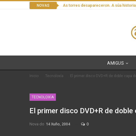
As torres desapareceron. A súa historia
NOVAS
AMIGUS
Inicio
Tecnoloxía
El primer disco DVD+R de doble capa 
TECNOLOXÍA
El primer disco DVD+R de doble
Nova do
14 Xuño, 2004
0