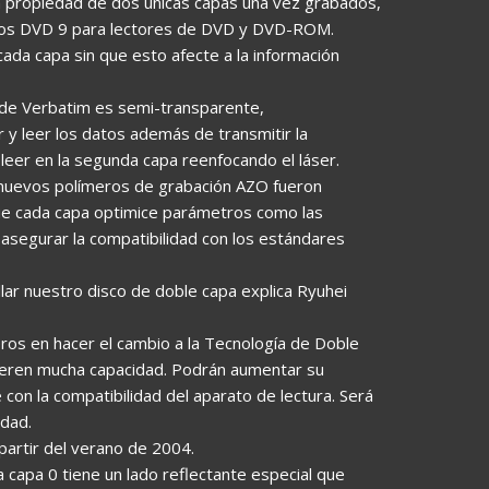
la propiedad de dos únicas capas una vez grabados,
e los DVD 9 para lectores de DVD y DVD-ROM.
cada capa sin que esto afecte a la información
 de Verbatim es semi-transparente,
 y leer los datos además de transmitir la
leer en la segunda capa reenfocando el láser.
os nuevos polímeros de grabación AZO fueron
ue cada capa optimice parámetros como las
asegurar la compatibilidad con los estándares
llar nuestro disco de doble capa explica Ryuhei
ros en hacer el cambio a la Tecnología de Doble
uieren mucha capacidad. Podrán aumentar su
on la compatibilidad del aparato de lectura. Será
dad.
partir del verano de 2004.
 capa 0 tiene un lado reflectante especial que