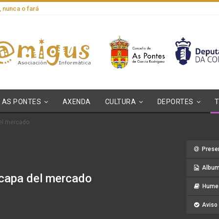
, nunca o fará
AS PONTES
AXENDA
CULTURA
DEPORTES
del mercado
Prese
Album
 capa del mercado
Hume 
Aviso 