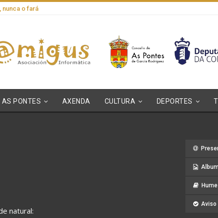
, nunca o fará
AS PONTES
AXENDA
CULTURA
DEPORTES
Prese
Album
Hume 
Aviso 
de natural: