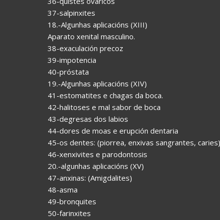
36-quistes ováricos
37-salpinxites
18.-Algunhas aplicacións (XIII)
Aparato xenital masculino.
38-exaculación precoz
39-impotencia
40-próstata
19.-Algunhas aplicacións (XIV)
41-estomatites e chagas da boca.
42-halitoses e mal sabor de boca
43-degresas dos labios
44-dores de moas e erupción dentaria
45-os dentes: (piorrea, enxivas sangrantes, caries
46-xenxivites e parodontosis
20.-algunhas aplicacións (XV)
47-anxinas: (Amigdalites)
48-asma
49-bronquites
50-farinxites