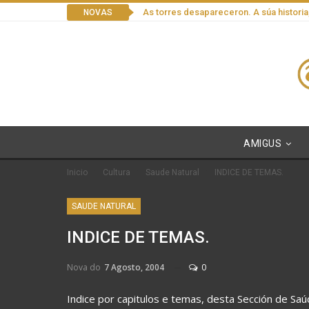
As torres desapareceron. A súa historia
NOVAS
AMIGUS
Inicio
Cultura
Saude Natural
INDICE DE TEMAS.
SAUDE NATURAL
INDICE DE TEMAS.
Nova do
7 Agosto, 2004
0
Indice por capitulos e temas, desta Sección de Saú