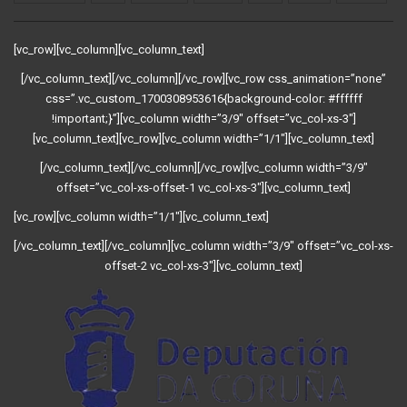
[vc_row][vc_column][vc_column_text]
[/vc_column_text][/vc_column][/vc_row][vc_row css_animation=”none”
css=”.vc_custom_1700308953616{background-color: #ffffff
!important;}”][vc_column width=”3/9″ offset=”vc_col-xs-3″]
[vc_column_text][vc_row][vc_column width=”1/1″][vc_column_text]
[/vc_column_text][/vc_column][/vc_row][vc_column width=”3/9″
offset=”vc_col-xs-offset-1 vc_col-xs-3″][vc_column_text]
[vc_row][vc_column width=”1/1″][vc_column_text]
[/vc_column_text][/vc_column][vc_column width=”3/9″ offset=”vc_col-xs-
offset-2 vc_col-xs-3″][vc_column_text]