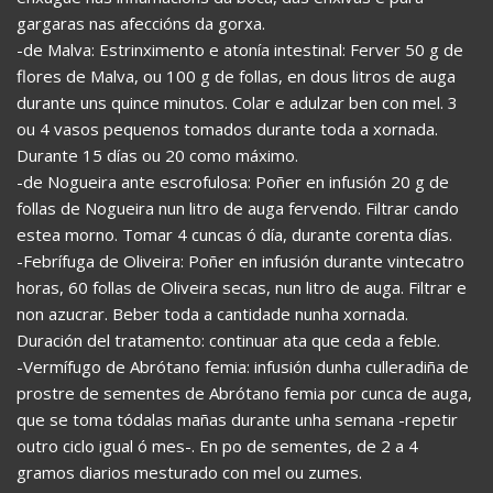
gargaras nas afeccións da gorxa.
-de Malva: Estrinximento e atonía intestinal: Ferver 50 g de
flores de Malva, ou 100 g de follas, en dous litros de auga
durante uns quince minutos. Colar e adulzar ben con mel. 3
ou 4 vasos pequenos tomados durante toda a xornada.
Durante 15 días ou 20 como máximo.
-de Nogueira ante escrofulosa: Poñer en infusión 20 g de
follas de Nogueira nun litro de auga fervendo. Filtrar cando
estea morno. Tomar 4 cuncas ó día, durante corenta días.
-Febrífuga de Oliveira: Poñer en infusión durante vintecatro
horas, 60 follas de Oliveira secas, nun litro de auga. Filtrar e
non azucrar. Beber toda a cantidade nunha xornada.
Duración del tratamento: continuar ata que ceda a feble.
-Vermífugo de Abrótano femia: infusión dunha culleradiña de
prostre de sementes de Abrótano femia por cunca de auga,
que se toma tódalas mañas durante unha semana -repetir
outro ciclo igual ó mes-. En po de sementes, de 2 a 4
gramos diarios mesturado con mel ou zumes.