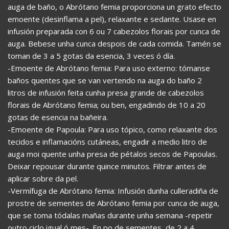
auga de baño, o Abrótano femia proporciona un grato efecto
emoente (desinflama a pel), relaxante e sedante. Usase en
infusión preparada con 6 ou 7 cabezolos florais por cunca de
auga. Bebese unha cunca despois de cada comida. Tamén se
toman de 3 a 5 gotas da esencia, 3 veces ó día.
-Emoente de Abrótano femia: Para uso externo: tómanse
baños quentes que se van vertendo na auga do baño 2
litros de infusión feita cunha presa grande de cabezolos
florais de Abrótano femia; ou ben, engadindo de 10 a 20
gotas de esencia na bañeira.
-Emoente de Papoula: Para uso tópico, como relaxante dos
tecidos e inflamacións cutáneas, engadir a medio litro de
auga moi quente unha presa de pétalos secos de Papoulas.
Deixar repousar durante quince minutos. Filtrar antes de
aplicar sobre da pel.
-Vermífuga de Abrótano femia: Infusión dunha culleradiña de
prostre de sementes de Abrótano femia por cunca de auga,
que se toma tódalas mañas durante unha semana -repetir
outro ciclo igual ó mes-. En po de sementes, de 2 a 4