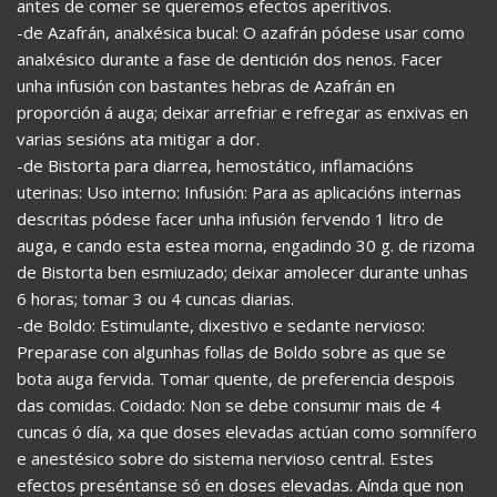
antes de comer se queremos efectos aperitivos.
-de Azafrán, analxésica bucal: O azafrán pódese usar como
analxésico durante a fase de dentición dos nenos. Facer
unha infusión con bastantes hebras de Azafrán en
proporción á auga; deixar arrefriar e refregar as enxivas en
varias sesións ata mitigar a dor.
-de Bistorta para diarrea, hemostático, inflamacións
uterinas: Uso interno: Infusión: Para as aplicacións internas
descritas pódese facer unha infusión fervendo 1 litro de
auga, e cando esta estea morna, engadindo 30 g. de rizoma
de Bistorta ben esmiuzado; deixar amolecer durante unhas
6 horas; tomar 3 ou 4 cuncas diarias.
-de Boldo: Estimulante, dixestivo e sedante nervioso:
Preparase con algunhas follas de Boldo sobre as que se
bota auga fervida. Tomar quente, de preferencia despois
das comidas. Coidado: Non se debe consumir mais de 4
cuncas ó día, xa que doses elevadas actúan como somnífero
e anestésico sobre do sistema nervioso central. Estes
efectos preséntanse só en doses elevadas. Aínda que non