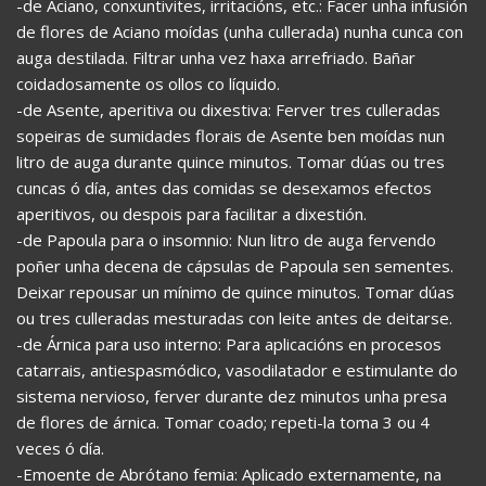
-de Aciano, conxuntivites, irritacións, etc.: Facer unha infusión
de flores de Aciano moídas (unha cullerada) nunha cunca con
auga destilada. Filtrar unha vez haxa arrefriado. Bañar
coidadosamente os ollos co líquido.
-de Asente, aperitiva ou dixestiva: Ferver tres culleradas
sopeiras de sumidades florais de Asente ben moídas nun
litro de auga durante quince minutos. Tomar dúas ou tres
cuncas ó día, antes das comidas se desexamos efectos
aperitivos, ou despois para facilitar a dixestión.
-de Papoula para o insomnio: Nun litro de auga fervendo
poñer unha decena de cápsulas de Papoula sen sementes.
Deixar repousar un mínimo de quince minutos. Tomar dúas
ou tres culleradas mesturadas con leite antes de deitarse.
-de Árnica para uso interno: Para aplicacións en procesos
catarrais, antiespasmódico, vasodilatador e estimulante do
sistema nervioso, ferver durante dez minutos unha presa
de flores de árnica. Tomar coado; repeti-la toma 3 ou 4
veces ó día.
-Emoente de Abrótano femia: Aplicado externamente, na