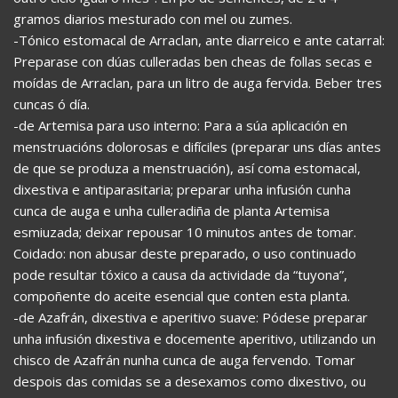
gramos diarios mesturado con mel ou zumes.
-Tónico estomacal de Arraclan, ante diarreico e ante catarral:
Preparase con dúas culleradas ben cheas de follas secas e
moídas de Arraclan, para un litro de auga fervida. Beber tres
cuncas ó día.
-de Artemisa para uso interno: Para a súa aplicación en
menstruacións dolorosas e difíciles (preparar uns días antes
de que se produza a menstruación), así coma estomacal,
dixestiva e antiparasitaria; preparar unha infusión cunha
cunca de auga e unha culleradiña de planta Artemisa
esmiuzada; deixar repousar 10 minutos antes de tomar.
Coidado: non abusar deste preparado, o uso continuado
pode resultar tóxico a causa da actividade da “tuyona”,
compoñente do aceite esencial que conten esta planta.
-de Azafrán, dixestiva e aperitivo suave: Pódese preparar
unha infusión dixestiva e docemente aperitivo, utilizando un
chisco de Azafrán nunha cunca de auga fervendo. Tomar
despois das comidas se a desexamos como dixestivo, ou