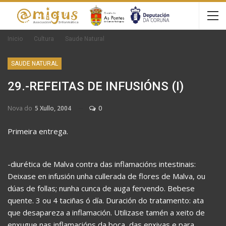
Inicio
Cultura
Saude Natural
SAUDE NATURAL
29.-REFEITAS DE INFUSIÓNS (I)
Nova do
5 Xullo, 2004
0
Primeira entrega.
-diurética de Malva contra das inflamacións intestinais:
Deixase en infusión unha cullerada de flores de Malva, ou
dúas de follas; nunha cunca de auga fervendo. Bebese
quente. 3 ou 4 taciñas ó día. Duración do tratamento: ata
que desapareza a inflamación. Utilizase tamén a xeito de
enxugue nas inflamacións da boca, das enxivas e para