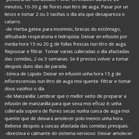
minutos, 10-30 g de flores nun litro de auga. Pasar por un
lenzo e tomar 2 ou 3 taciñas o día ata que desapareza o
catarro.
-de Herba gatea: para insomnio, brecas do estómago,
dificultade respiratoria e hidropisía: Deixar en infusión por
media hora 15 ou 20 g de follas frescas nun litro de auga.
Repousar e filtrar. Tomar varias culleradas o día afastadas
das comidas, 2 ou 3 semanas. Se é preciso volver a tomar
despois duns días de parada.
-tónica de Lúpulo: Deixar en infusión unha hora 15 g de
inflorescencias nun litro de auga moi quente. Filtrar e tomar
dous vasiños o día.
-de Manzanilla: Lembrar que o mellor xeito de preparar a
infusión de manzanilla para que sexa moi eficaz é: unha
cullerada sopeira de flores secas nunha cunca de auga moi
quente que de deixará amolecer polo menos unha hora.
Bebese despois a cuncas afastada das comidas principais.
-dixestiva e calmante do sistema nervioso: Deixar amolecer