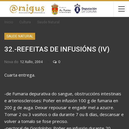
Inicio
Cultura
Saude Natural
SAUDE NATURAL
32.-REFEITAS DE INFUSIÓNS (IV)
Nova do
12 Xullo, 2004
0
Cuarta entrega.
-de Fumaria depurativa do sangue, obstruccións intestinais
e arterioscleroses: Poñer en infusión 100 g de fumaria en
200 g de auga. Deixar repousar e engadir mel a azucre.
Tomar 2 ou 3 vasiños o día durante 7 ou 8 días, descansar e
volver a tomalo se fose preciso.
-pectoral de Gordolobo: Poñer en infusión durante 20