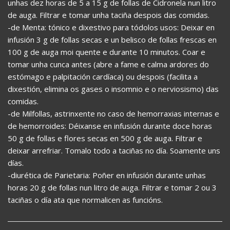
unhas dez horas de 5 a 15 g de follas de Cidronela nun litro
de auga. Filtrar e tomar unha taciña despois das comidas.
-de Menta: tónico e dixestivo para tódolos usos: Deixar en
infusión 3 g de follas secas e un belisco de follas frescas en
100 g de auga moi quente e durante 10 minutos. Coar e
tomar unha cunca antes (abre a fame e calma ardores do
estómago e palpitación cardíaca) ou despois (facilita a
dixestión, elimina os gases o insomnio e o nerviosismo) das
comidas.
-de Milfollas, astrinxente no caso de hemorraxias internas e
de hemorroides: Déixanse en infusión durante doce horas
50 g de follas e flores secas en 500 g de auga. Filtrar e
deixar arrefriar. Tomalo todo a taciñas no día. Soamente uns
días.
-diurética de Parietaria: Poñer en infusión durante unhas
horas 20 g de follas nun litro de auga. Filtrar e tomar 2 ou 3
taciñas o día ata que normalicen as funcións.