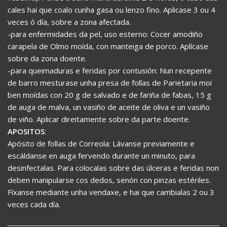
cales hai que coalo cunha gasa ou lenzo fino. Aplicase 3 ou 4
veces ó día, sobre a zona afectada.
-para enfermidades da pel, uso esterno: Cocer amodiño
carapela de Olmo moída, con manteiga de porco. Aplícase
sobre da zona doente.
-para queimaduras e feridas por contusión: Nun recepente
de barro mesturase unha presa de follas de Parietaria moi
ben moídas con 20 g de salvado e de fariña de fabas, 15 g
de auga de malva, un vasiño de aceite de oliva e un vasiño
de viño. Aplicar direitamente sobre da parte doente.
APOSITOS
:
Apósito de follas de Correola: Lávanse previamente e
escáldanse en auga fervendo durante un minuto, para
desinfectalas. Para colocalas sobre das úlceras e feridas non
deben manipularse cos dedos, senón con pinzas estériles.
Fíxanse mediante unha vendaxe, e hai que cambialas 2 ou 3
veces cada día.