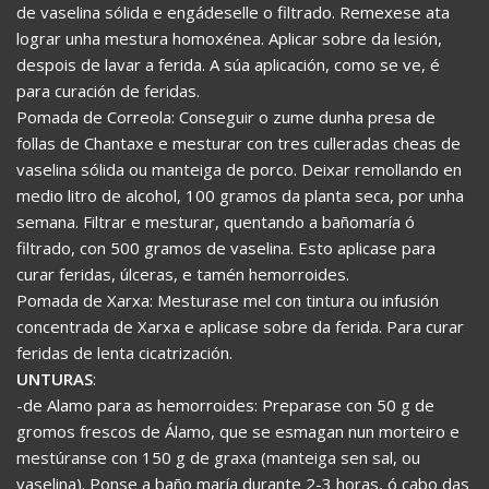
de vaselina sólida e engádeselle o filtrado. Remexese ata
lograr unha mestura homoxénea. Aplicar sobre da lesión,
despois de lavar a ferida. A súa aplicación, como se ve, é
para curación de feridas.
Pomada de Correola: Conseguir o zume dunha presa de
follas de Chantaxe e mesturar con tres culleradas cheas de
vaselina sólida ou manteiga de porco. Deixar remollando en
medio litro de alcohol, 100 gramos da planta seca, por unha
semana. Filtrar e mesturar, quentando a bañomaría ó
filtrado, con 500 gramos de vaselina. Esto aplicase para
curar feridas, úlceras, e tamén hemorroides.
Pomada de Xarxa: Mesturase mel con tintura ou infusión
concentrada de Xarxa e aplicase sobre da ferida. Para curar
feridas de lenta cicatrización.
UNTURAS
:
-de Alamo para as hemorroides: Preparase con 50 g de
gromos frescos de Álamo, que se esmagan nun morteiro e
mestúranse con 150 g de graxa (manteiga sen sal, ou
vaselina). Ponse a baño maría durante 2-3 horas, ó cabo das