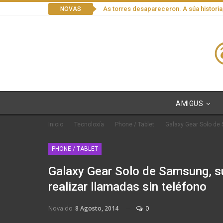
As torres desapareceron. A súa historia
NOVAS
AMIGUS
Inicio
Tecnoloxía
Phone / Tablet
Galaxy Gear Solo de
PHONE / TABLET
Galaxy Gear Solo de Samsung, s
realizar llamadas sin teléfono
Nova do
8 Agosto, 2014
0