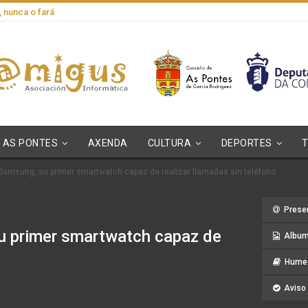
, nunca o fará
AS PONTES
AXENDA
CULTURA
DEPORTES
 Samsung, su primer smartwatch capaz de realizar llamadas sin teléfono
Prese
u primer smartwatch capaz de
Album
Hume 
Aviso 