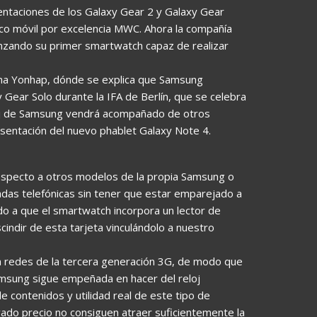
entaciones de los Galaxy Gear 2 y Galaxy Gear
co móvil por excelencia MWC. Ahora la compañía
anzando su primer smartwatch capaz de realizar
eana Yonhap, dónde se explica que Samsung
ear Solo durante la IFA de Berlín, que se celebra
oj de Samsung vendrá acompañado de otros
sentación del nuevo phablet Galaxy Note 4.
 respecto a otros modelos de la propia Samsung o
madas telefónicas sin tener que estar emparejado a
do a que el smartwatch incorpora un lector de
cindir de esta tarjeta vinculándolo a nuestro
n redes de la tercera generación 3G, de modo que
msung sigue empeñada en hacer del reloj
de contenidos y utilidad real de este tipo de
vado precio no consiguen atraer suficientemente la