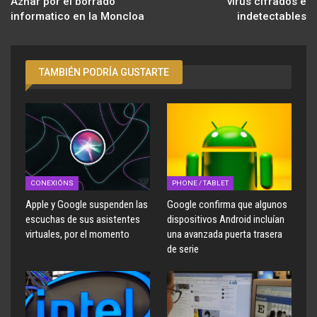
Aznar por el borrado
virus cifrados e
informatico en la Moncloa
indetectables
TAMBIÉN PODRÍA GUSTARTE
CONEXIÓNS
PHONE / TABLET
Apple y Google suspenden las
Google confirma que algunos
escuchas de sus asistentes
dispositivos Android incluían
virtuales, por el momento
una avanzada puerta trasera
de serie