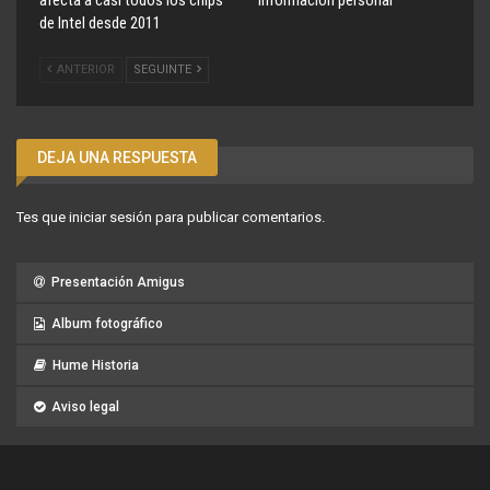
afecta a casi todos los chips
información personal
de Intel desde 2011
ANTERIOR
SEGUINTE
DEJA UNA RESPUESTA
Tes que
iniciar sesión
para publicar comentarios.
Presentación Amigus
Album fotográfico
Hume Historia
Aviso legal