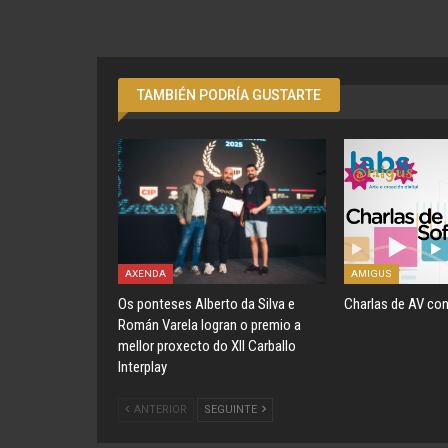
TAMBIÉN PODRÍA GUSTARTE
AXENDA
AMIGUS
Os ponteses Alberto da Silva e
Charlas de AV con
Román Varela logran o premio a
mellor proxecto do XII Carballo
Interplay
ANTERIOR
SEGUINTE