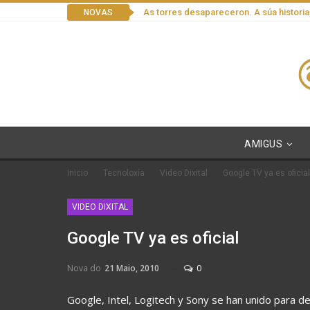
As torres desapareceron. A súa historia
NOVAS
AMIGUS
Inicio
Tecnoloxía
Video Dixital
Google TV ya es oficial
VIDEO DIXITAL
Google TV ya es oficial
Nova do
21 Maio, 2010
0
Google, Intel, Logitech y Sony se han unido para de