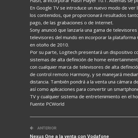
Flash, al incorporar Flash Player 10.1. Además se p
En Google TV se introduce un nuevo modo de ver la 
los contenidos, que proporcionará resultados tanto
pago, de las grabaciones o de Internet.
Sony anunció que lanzaría una gama de televisores
televisores del mundo en incorporar la plataforma
en otoño de 2010.
Por su parte, Logitech presentará un dispositivo 
sistemas de alta definición de home entertainment
con cualquier marca de televisores de alta definici
de control remoto Harmony, y se manejará median
distancia. También pondrá a la venta una cámara de
así como aplicaciones para convertir un smartpho
TV y cualquier sistema de entretenimiento en el ho
Fuente PCWorld
ANTERIOR
Nexus One a la venta con Vodafone