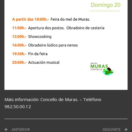
Máis información: Concello de Muras. – Teléfono
982.50.00.12
ANTERIOR
SEGUINTE