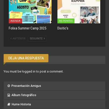
AXENDA
AS PONTES
Folixa Summer Camp 2025
Dixitic’s
ANTERIOR
SEGUINTE
DEJA UNA RESPUESTA
You must be
logged in
to post a comment.
Presentación Amigus
Album fotográfico
Hume Historia