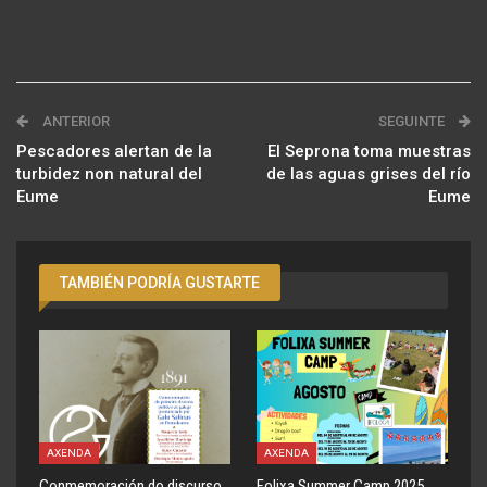
ANTERIOR
SEGUINTE
Pescadores alertan de la
El Seprona toma muestras
turbidez non natural del
de las aguas grises del río
Eume
Eume
TAMBIÉN PODRÍA GUSTARTE
AXENDA
AXENDA
Conmemoración do discurso
Folixa Summer Camp 2025