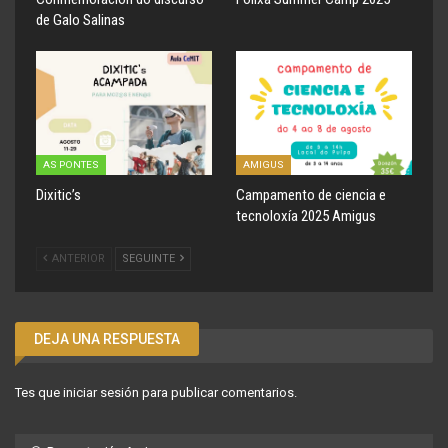
de Galo Salinas
AS PONTES
AMIGUS
Dixitic’s
Campamento de ciencia e
tecnoloxía 2025 Amigus
ANTERIOR
SEGUINTE
DEJA UNA RESPUESTA
Tes que
iniciar sesión
para publicar comentarios.