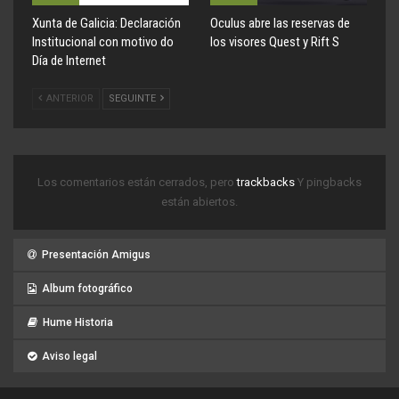
Xunta de Galicia: Declaración
Oculus abre las reservas de
Institucional con motivo do
los visores Quest y Rift S
Día de Internet
ANTERIOR
SEGUINTE
Los comentarios están cerrados, pero
trackbacks
Y pingbacks
están abiertos.
Presentación Amigus
Album fotográfico
Hume Historia
Aviso legal