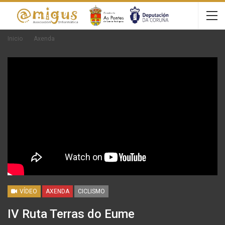
Inicio
Axenda
VÍDEO
AXENDA
CICLISMO
IV Ruta Terras do Eume