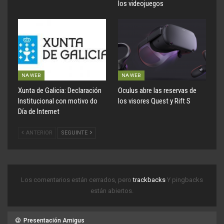
los videojuegos
NA WEB
NA WEB
Xunta de Galicia: Declaración
Oculus abre las reservas de
Institucional con motivo do
los visores Quest y Rift S
Día de Internet
ANTERIOR
SEGUINTE
Los comentarios están cerrados, pero
trackbacks
Y pingbacks
están abiertos.
Presentación Amigus