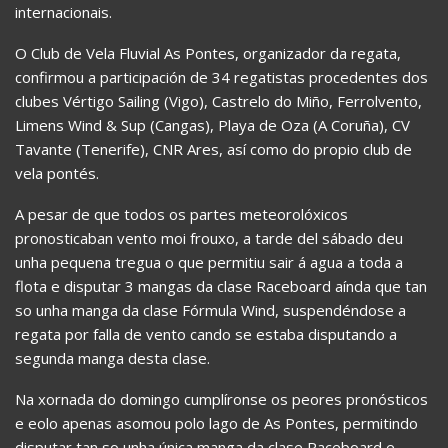
internacionais.
O Club de Vela Fluvial As Pontes, organizador da regata,
confirmou a participación de 34 regatistas procedentes dos
clubes Vértigo Sailing (Vigo), Castrelo do Miño, Ferrolvento,
Limens Wind & Sup (Cangas), Playa de Oza (A Coruña), CV
Tavante (Tenerife), CNR Ares, así como do propio club de
vela pontés.
A pesar de que todos os partes meteorolóxicos
pronosticaban vento moi frouxo, a tarde del sábado deu
unha pequena tregua o que permitiu sair á agua a toda a
flota e disputar 3 mangas da clase Raceboard aínda que tan
so unha manga da clase Fórmula Wind, suspendéndose a
regata por falla de vento cando se estaba disputando a
segunda manga desta clase.
Na xornada do domingo cumplíronse os peores pronósticos
e eolo apenas asomou polo lago de As Pontes, permitindo
disputar tan so unha única manga da clase Raceboard e