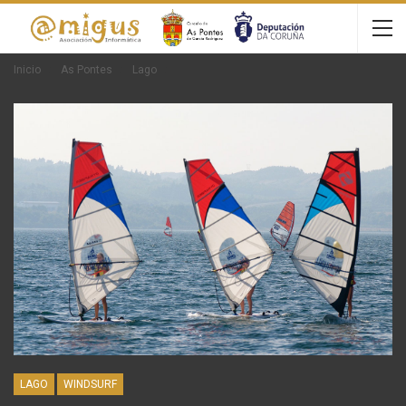
Inicio
As Pontes
Lago
LAGO
WINDSURF