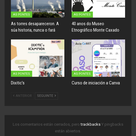
AS PONTES
AS PONTES
As torres desapareceron. A
40 anos do Museo
súa historia, nunca o fará
Etnográfico Monte Caxado
AS PONTES
AS PONTES
Dixitic’s
Curso de iniciación a Canva
ANTERIOR
SEGUINTE
Los comentarios están cerrados, pero
trackbacks
Y pingbacks
están abiertos.