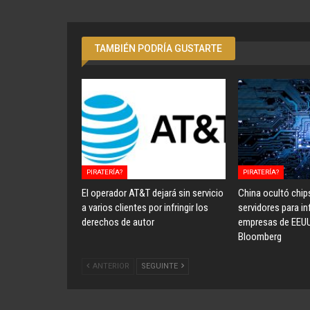
TAMBIÉN PODRÍA GUSTARTE
PIRATERÍA?
PIRATERÍA?
El operador AT&T dejará sin servicio
China ocultó chip
a varios clientes por infringir los
servidores para inf
derechos de autor
empresas de EEU
Bloomberg
ANTERIOR
SEGUINTE