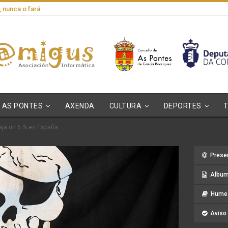
, nunca o fará
AS PONTES
AXENDA
CULTURA
DEPORTES
baja un 6 % en España
Prese
Album
Hume 
Aviso 