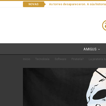
As torres desapareceron. A súa historia
NOVAS
AMIGUS
Inicio
Tecnoloxía
Software
Piratería?
La piratería 