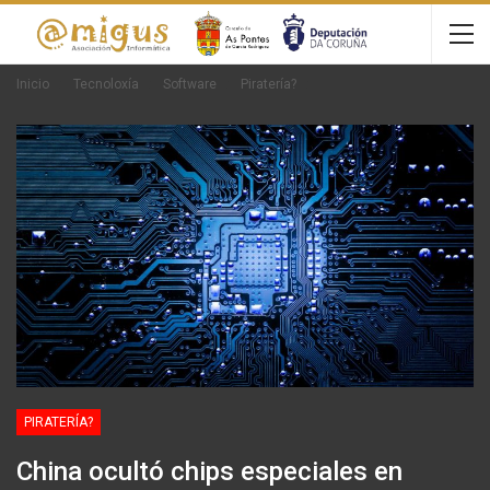
Inicio
Tecnoloxía
Software
Piratería?
PIRATERÍA?
China ocultó chips especiales en