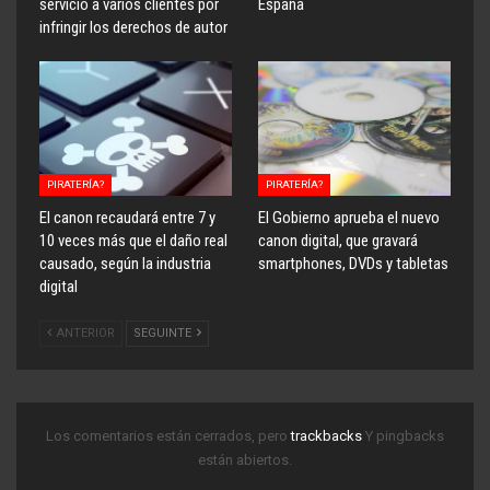
servicio a varios clientes por
España
infringir los derechos de autor
PIRATERÍA?
PIRATERÍA?
El canon recaudará entre 7 y
El Gobierno aprueba el nuevo
10 veces más que el daño real
canon digital, que gravará
causado, según la industria
smartphones, DVDs y tabletas
digital
ANTERIOR
SEGUINTE
Los comentarios están cerrados, pero
trackbacks
Y pingbacks
están abiertos.