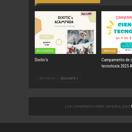
AS PONTES
AMIGUS
Dixitic’s
Campamento de c
tecnoloxía 2025 
ANTERIOR
SEGUINTE
Los comentarios están cerrados, pero