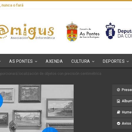
, nunca o fará
AS PONTES
AXENDA
CULTURA
DEPORTES
oporcionará localización de objetos con precisión centimétrica
Prese
Album
Hume 
Aviso 