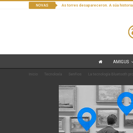
As torres desapareceron. A súa historia
NOVAS
AMIGUS
Inicio
Tecnoloxía
SenFios
La tecnología Bluetooth pr