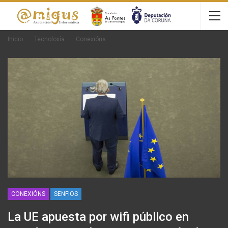
Inicio
Tecnoloxía
Conexións
CONEXIÓNS
SENFIOS
La UE apuesta por wifi público en