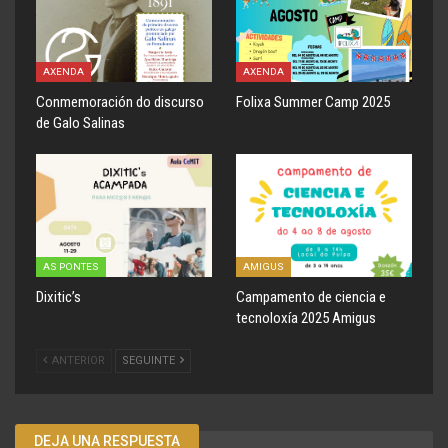
AXENDA
AXENDA
Conmemoración do discurso
Folixa Summer Camp 2025
de Galo Salinas
AS PONTES
AMIGUS
Dixitic’s
Campamento de ciencia e
tecnoloxía 2025 Amigus
ANTERIOR
SEGUINTE
DEJA UNA RESPUESTA