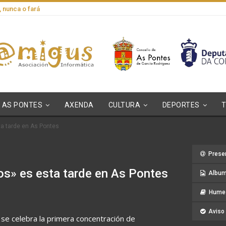
, nunca o fará
AS PONTES
AXENDA
CULTURA
DEPORTES
a tarde en As Pontes
Prese
os» es esta tarde en As Pontes
Album
Hume 
Aviso 
o se celebra la primera concentración de