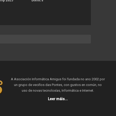
amp 2025
Dixitic’s
A Asociación Informática Amigus foi fundada no ano 2002 por
un grupo de veciños das Pontes, con gustos en común, no
uso de novas tecnoloxías, Informática e Internet.
Leer máis...