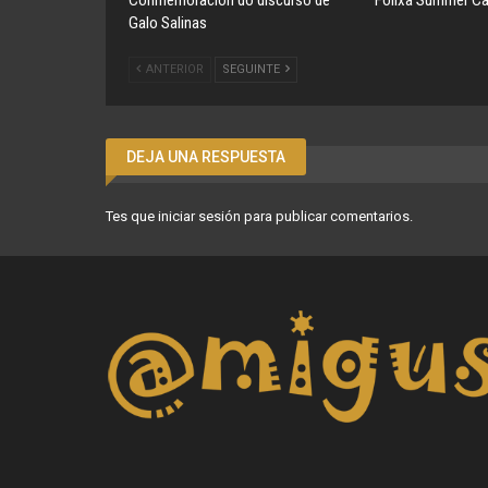
Conmemoración do discurso de
Folixa Summer C
Galo Salinas
ANTERIOR
SEGUINTE
DEJA UNA RESPUESTA
Tes que
iniciar sesión
para publicar comentarios.