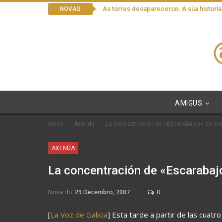
As torres desapareceron. A súa historia
NOVAS
AMIGUS
Inicio
Axenda
La concentración de «Escarabajos» es est
AXENDA
La concentración de «Escarabaj
Nova do
29 Decembro, 2007
0
[
La Voz de Galicia
] Esta tarde a partir de las cuatr