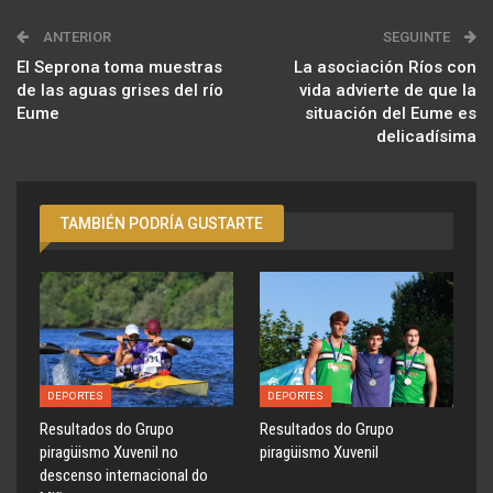
ANTERIOR
SEGUINTE
El Seprona toma muestras
La asociación Ríos con
de las aguas grises del río
vida advierte de que la
Eume
situación del Eume es
delicadísima
TAMBIÉN PODRÍA GUSTARTE
DEPORTES
DEPORTES
Resultados do Grupo
Resultados do Grupo
piragüismo Xuvenil no
piragüismo Xuvenil
descenso internacional do