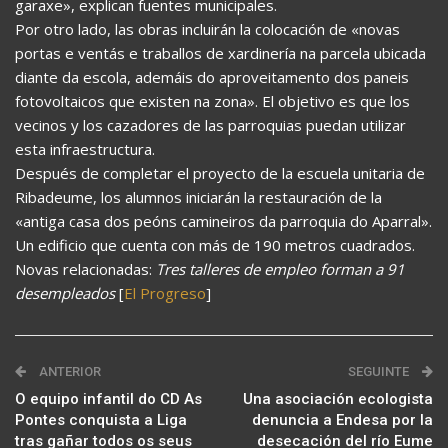
garaxe», explican fuentes municipales.
Por otro lado, las obras incluirán la colocación de «novas
portas e ventás e traballos de xardinería na parcela ubicada
diante da escola, ademáis do aproveitamento dos paneis
fotovoltaicos que existen na zona». El objetivo es que los
vecinos y los cazadores de las parroquias puedan utilizar
esta infraestructura.
Después de completar el proyecto de la escuela unitaria de
Ribadeume, los alumnos iniciarán la restauración de la
«antiga casa dos peóns camineiros da parroquia do Aparral».
Un edificio que cuenta con más de 190 metros cuadrados.
Novas relacionadas:
Tres talleres de empleo forman a 91
desempleados
[
El Progreso
]
ANTERIOR
SEGUINTE
O equipo infantil do CD As
Una asociación ecologista
Pontes conquista a Liga
denuncia a Endesa por la
tras gañar todos os seus
desecación del río Eume