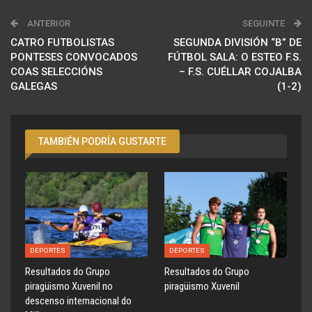
ANTERIOR
SEGUINTE
CATRO FUTBOLISTAS
SEGUNDA DIVISIÓN “B” DE
PONTESES CONVOCADOS
FÚTBOL SALA: O ESTEO F.S.
COAS SELECCIÓNS
– F.S. CUÉLLAR COJALBA
GALEGAS
(1-2)
TAMBIÉN PODRÍA GUSTARTE
DEPORTES
DEPORTES
Resultados do Grupo
Resultados do Grupo
piragüismo Xuvenil no
piragüismo Xuvenil
descenso internacional do