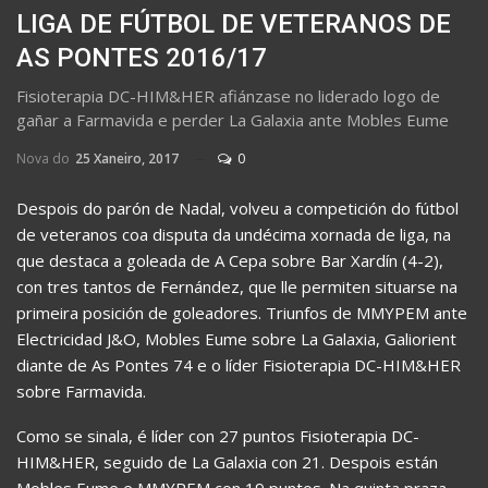
LIGA DE FÚTBOL DE VETERANOS DE
AS PONTES 2016/17
Fisioterapia DC-HIM&HER afiánzase no liderado logo de
gañar a Farmavida e perder La Galaxia ante Mobles Eume
Nova do
25 Xaneiro, 2017
0
Despois do parón de Nadal, volveu a competición do fútbol
de veteranos coa disputa da undécima xornada de liga, na
que destaca a goleada de A Cepa sobre Bar Xardín (4-2),
con tres tantos de Fernández, que lle permiten situarse na
primeira posición de goleadores. Triunfos de MMYPEM ante
Electricidad J&O, Mobles Eume sobre La Galaxia, Galiorient
diante de As Pontes 74 e o líder Fisioterapia DC-HIM&HER
sobre Farmavida.
Como se sinala, é líder con 27 puntos Fisioterapia DC-
HIM&HER, seguido de La Galaxia con 21. Despois están
Mobles Eume e MMYPEM con 19 puntos. Na quinta praza