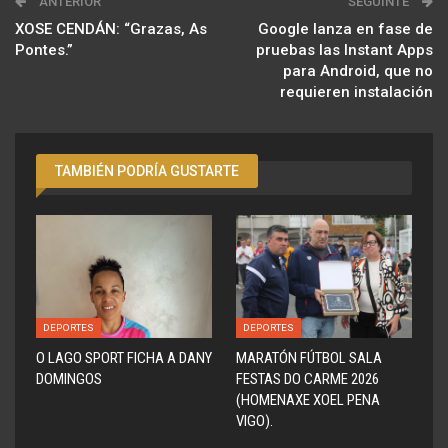
ANTERIOR
SEGUINTE
XOSE CENDÁN: “Grazas, As
Google lanza en fase de
Pontes.”
pruebas las Instant Apps
para Android, que no
requieren instalación
TAMBIÉN PODRÍA GUSTARTE
DEPORTES
DEPORTES
O LAGO SPORT FICHA A DANY
MARATÓN FÚTBOL SALA
DOMINGOS
FESTAS DO CARME 2026
(HOMENAXE XOEL PENA
VIGO).