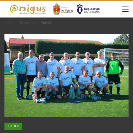
Inicio
Deportes
Futbol
FUTBOL