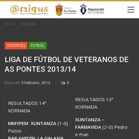
Inicio
Deportes
DEPORTES
FUTBOL
LIGA DE FÚTBOL DE VETERANOS DE
AS PONTES 2013/14
Nova do
5 Febreiro, 2014
0
RESULTADOS 13ª
RESULTADOS 14ª
XORNADA
XORNADA
XUNTANZA –
MMYPEM  XUNTANZA
(1-0)
FARMAVIDA
(2-0) Pedro
Pazos
e Fran
BAR XARDÍN  LA GALAXIA