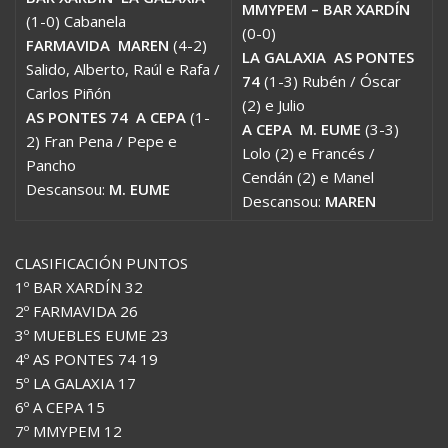
MMYPEM – BAR XARDÍN
(1-0) Cabanela
(0-0)
FARMAVIDA  MAREN
(4-2)
LA GALAXIA  AS PONTES
Salido, Alberto, Raúl e Rafa /
74
(1-3) Rubén / Óscar
Carlos Piñón
(2) e Julio
AS PONTES 74  A CEPA
(1-
A CEPA  M. EUME
(3-3)
2) Fran Pena / Pepe e
Lolo (2) e Francés /
Pancho
Cendán (2) e Manel
Descansou:
M. EUME
Descansou:
MAREN
CLASIFICACIÓN PUNTOS
1º BAR XARDÍN 32
2º FARMAVIDA 26
3º MUEBLES EUME 23
4º AS PONTES 74 19
5º LA GALAXIA 17
6º A CEPA 15
7º MMYPEM 12