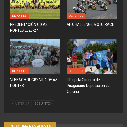
DEPORTES
DEPORTES
PRESENTACIÓN CD AS
VF CHALLENGE MOTO RACE
PONTES 2026-27
DEPORTES
DEPORTES
VI BEACH RUGBY VILA DE AS
ll Regata Circuito de
PONTES
Piragüismo Deputación da
Coruña
ANTERIOR
SEGUINTE
DEJA UNA RESPUESTA