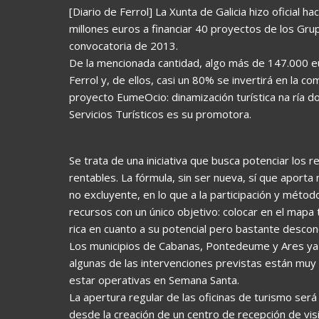
[Diario de Ferrol] La Xunta de Galicia hizo oficial 
millones euros a financiar 40 proyectos de los Gr
convocatoria de 2013.
De la mencionada cantidad, algo más de 147.000 eu
Ferrol y, de ellos, casi un 80% se invertirá en la 
proyecto EumeOcio: dinamización turística na ría 
Servicios Turísticos es su promotora.
Se trata de una iniciativa que busca potenciar los r
rentables. La fórmula, sin ser nueva, sí que aporta
no excluyente, en lo que a la participación y méto
recursos con un único objetivo: colocar en el mapa 
rica en cuanto a su potencial pero bastante descon
Los municipios de Cabanas, Pontedeume y Ares ya h
algunas de las intervenciones previstas están mu
estar operativas en Semana Santa.
La apertura regular de las oficinas de turismo será
desde la creación de un centro de recepción de vis