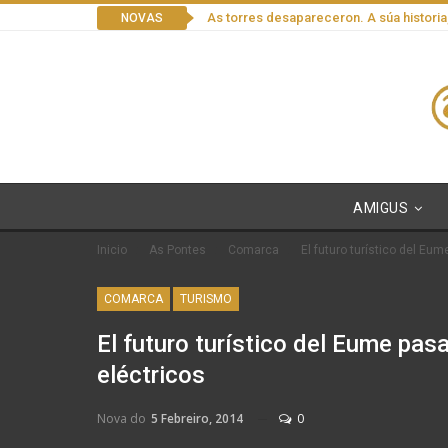
As torres desapareceron. A súa historia
NOVAS
AMIGUS
Inicio
As Pontes
Comarca
El futuro turístico del Eu
COMARCA
TURISMO
El futuro turístico del Eume pas
eléctricos
Nova do
5 Febreiro, 2014
0