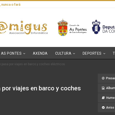
, nunca o fará
AS PONTES
AXENDA
CULTURA
DEPORTES
me pasa por viajes en barco y coches eléctricos
Prese
a por viajes en barco y coches
Album
Hume 
Aviso 