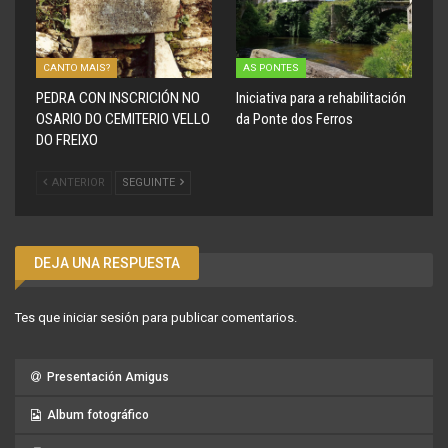
CANTO MAIS?
AS PONTES
PEDRA CON INSCRICIÓN NO
Iniciativa para a rehabilitación
OSARIO DO CEMITERIO VELLO
da Ponte dos Ferros
DO FREIXO
ANTERIOR
SEGUINTE
DEJA UNA RESPUESTA
Tes que
iniciar sesión
para publicar comentarios.
Presentación Amigus
Album fotográfico