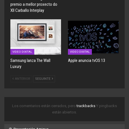
premio a mellor proxecto do
XII Carballo Interplay
VIDEO DIXITAL
VIDEO DIXITAL
Samsung lanza The Wall
Apple anuncia tvOS 13
Luxury
ANTERIOR
SEGUINTE
Los comentarios están cerrados, pero
trackbacks
Y pingbacks
están abiertos.