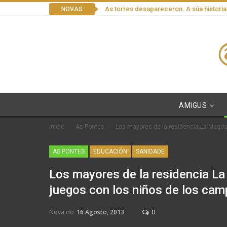
As torres desapareceron. A súa historia
NOVAS
AMIGUS
Inicio
As Pontes
Los mayores de la residencia La Magd
AS PONTES
EDUCACIÓN
SANIDADE
Los mayores de la residencia L
juegos con los niños de los ca
Nova do
16 Agosto, 2013
0