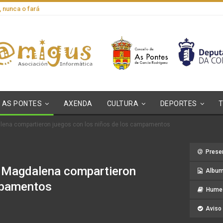
, nunca o fará
AS PONTES
AXENDA
CULTURA
DEPORTES
alena compartieron juegos con los niños de los campamentos
Prese
a Magdalena compartieron
Album
mpamentos
Hume 
Aviso 