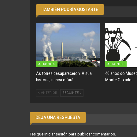
TAMBIÉN PODRÍA GUSTARTE
AS PONTES
AS PONTES
As torres desapareceron. A súa
40 anos do Museo
historia, nunca o fará
Monte Caxado
ANTERIOR
SEGUINTE
DEJA UNA RESPUESTA
Tes que
iniciar sesión
para publicar comentarios.