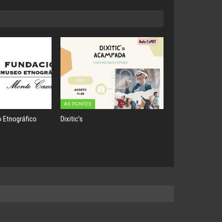
AS PONTES
 Etnográfico
Dixitic’s