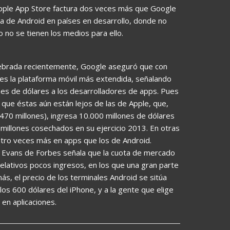
 Apple App Store factura dos veces más que Google
za de Android en países en desarrollo, donde no
 no se tienen los medios para ello.
elebrada recientemente, Google aseguró que con
 es la plataforma móvil más extendida, señalando
es de dólares a los desarrolladores de apps. Pues
a que éstas aún están lejos de las de Apple, que,
470 millones), ingresa 10.000 millones de dólares
0 millones cosechados en su ejercicio 2013. En otras
atro veces más en apps que los de Android.
ct Evans de Forbes señala que la cuota de mercado
elativos pocos ingresos, en los que una gran parte
ás, el precio de los terminales Android se sitúa
los 600 dólares del iPhone, y a la gente que elige
en aplicaciones.