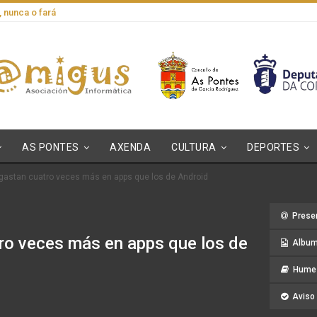
, nunca o fará
AS PONTES
AXENDA
CULTURA
DEPORTES
 gastan cuatro veces más en apps que los de Android
Prese
ro veces más en apps que los de
Album
Hume 
Aviso 