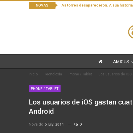
As torres desapareceron. A súa historia
NOVAS
AMIGUS
Inicio
Tecnoloxía
Phone / Tablet
Los usuarios de iOS
PHONE / TABLET
Los usuarios de iOS gastan cuat
Android
Nova do
5 July, 2014
0