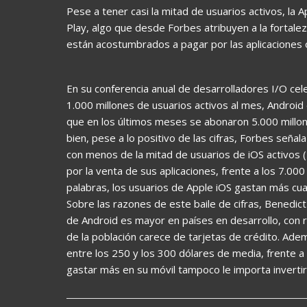
Pese a tener casi la mitad de usuarios activos, la
Play, algo que desde Forbes atribuyen a la fortale
están acostumbrados a pagar por las aplicaciones o
En su conferencia anual de desarrolladores I/O c
1.000 millones de usuarios activos al mes, Android
que en los últimos meses se abonaron 5.000 millon
bien, pese a lo positivo de las cifras, Forbes señal
con menos de la mitad de usuarios de iOS activos (
por la venta de sus aplicaciones, frente a los 7.00
palabras, los usuarios de Apple iOS gastan más cu
Sobre las razones de este baile de cifras, Benedi
de Android es mayor en países en desarrollo, con r
de la población carece de tarjetas de crédito. Adem
entre los 250 y los 300 dólares de media, frente a 
gastar más en su móvil tampoco le importa invertir 