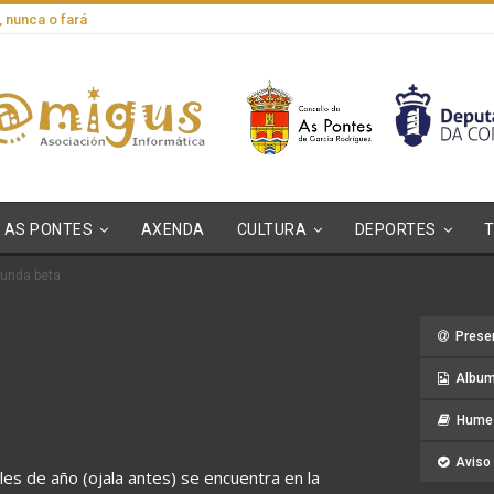
, nunca o fará
AS PONTES
AXENDA
CULTURA
DEPORTES
unda beta
Prese
Album
Hume 
Aviso 
les de año (ojala antes) se encuentra en la