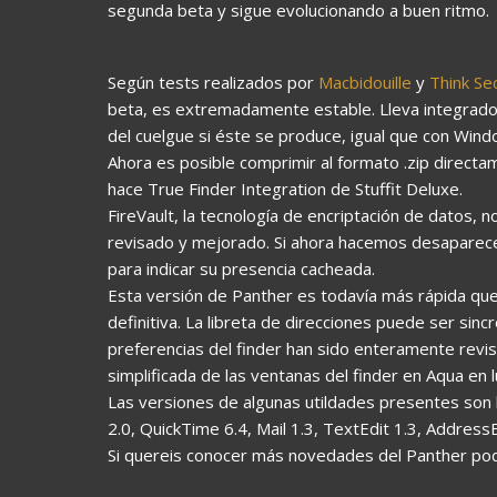
segunda beta y sigue evolucionando a buen ritmo.
Según tests realizados por
Macbidouille
y
Think Se
beta, es extremadamente estable. Lleva integrado
del cuelgue si éste se produce, igual que con Win
Ahora es posible comprimir al formato .zip direct
hace True Finder Integration de Stuffit Deluxe.
FireVault, la tecnología de encriptación de datos,
revisado y mejorado. Si ahora hacemos desaparece
para indicar su presencia cacheada.
Esta versión de Panther es todavía más rápida que
definitiva. La libreta de direcciones puede ser sin
preferencias del finder han sido enteramente revi
simplificada de las ventanas del finder en Aqua en 
Las versiones de algunas utildades presentes son las
2.0, QuickTime 6.4, Mail 1.3, TextEdit 1.3, Address
Si quereis conocer más novedades del Panther pod