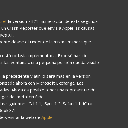
cret
la versión 7B21, numeración de ésta segunda
 un Crash Reporter que envía a Apple las causas
dows XP.
amente desde el Finder de la misma manera que
 no está todavía implementada. Exposé ha sido
r las ventanas, una pequeña porción queda visible
 la precedente y aún lo será más en la versión
cronizada ahora con Microsoft Exchange. Las
sadas. Ahora es posible tener una representación
lugar del metal bruñido.
 siguientes: Cal 1.1, iSync 1.2, Safari 1.1, iChat
Book 3.1
eis visitar la web de
Apple