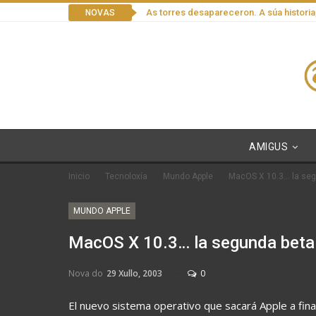
As torres desapareceron. A súa historia
NOVAS
AMIGUS
Inicio
Tecnoloxía
Mundo Apple
MacOS X 10.3… la seg
MUNDO APPLE
MacOS X 10.3… la segunda beta
Nova do
29 Xullo, 2003
0
El nuevo sistema operativo que sacará Apple a fina